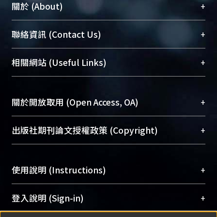
+
關於 (About)
臺大位居世界頂尖大學之列，為永久珍藏及向國際
+
聯絡資訊 (Contact Us)
展現本校豐碩的研究成果及學術能量，圖書館整合
機構典藏（NTUR）與學術庫（AH）不同功能平
總館學科館員
(Main Library)
+
相關網站 (Useful Links)
台，成為臺大學術典藏NTU scholars。期能整合研
醫學圖書館學科館員
(Medical Library)
究能量、促進交流合作、保存學術產出、推廣研究
社會科學院辜振甫紀念圖書館學科館員
(Social
成果。
Sciences Library)
+
關於開放取用 (Open Access, OA)
To permanently archive and promote researcher
profiles and scholarly works, Library integrates the
開放取用是從使用者角度提升資訊取用性的社會運
+
出版社期刊論文授權政策 (Copyright)
services of “NTU Repository” with “Academic
動，應用在學術研究上是透過將研究著作公開供使
Hub” to form NTU Scholars.
用者自由取閱，以促進學術傳播及因應期刊訂購費
請確認所上傳的全文是原創的內容，若該文件包
用逐年攀升。同時可加速研究發展、提升研究影響
+
使用說明 (Instructions)
含部分內容的版權非匯入者所有，或由第三方贊
力，NTU Scholars即為本校的開放取用典藏（OA
助與合作完成，請確認該版權所有者及第三方同
Archive）平台。
（點選深入了解OA）
意提供此授權。
網站簡介
(Quickstart Guide)
+
登入說明 (Sign-in)
Please represent that the submission is your
使用手冊
(Instruction Manual)