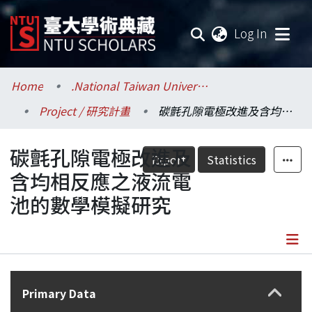
(current
Log In
Communities & Collections
Home
.National Taiwan University / 國立臺灣大學
Project / 研究計畫
碳氈孔隙電極改進及含均相反應之液流電池的數學模擬研究
Research Outputs
碳氈孔隙電極改進及
Fundings & Projects
Export
Statistics
含均相反應之液流電
Researchers
池的數學模擬研究
Organizations
Statistics
Details
Primary Data