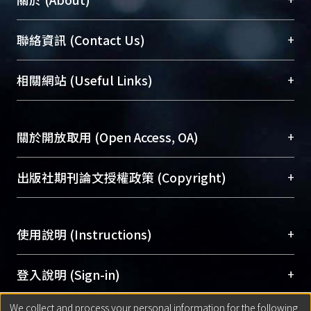
臺大位居世界頂尖大學之列，為永久珍藏及向國際
+
聯絡資訊 (Contact Us)
展現本校豐碩的研究成果及學術能量，圖書館整合
機構典藏（NTUR）與學術庫（AH）不同功能平
總館學科館員
(Main Library)
+
相關網站 (Useful Links)
台，成為臺大學術典藏NTU scholars。期能整合研
醫學圖書館學科館員
(Medical Library)
究能量、促進交流合作、保存學術產出、推廣研究
社會科學院辜振甫紀念圖書館學科館員
(Social
成果。
Sciences Library)
+
關於開放取用 (Open Access, OA)
To permanently archive and promote researcher
profiles and scholarly works, Library integrates the
開放取用是從使用者角度提升資訊取用性的社會運
+
出版社期刊論文授權政策 (Copyright)
services of “NTU Repository” with “Academic
動，應用在學術研究上是透過將研究著作公開供使
Hub” to form NTU Scholars.
用者自由取閱，以促進學術傳播及因應期刊訂購費
請確認所上傳的全文是原創的內容，若該文件包
用逐年攀升。同時可加速研究發展、提升研究影響
+
使用說明 (Instructions)
含部分內容的版權非匯入者所有，或由第三方贊
力，NTU Scholars即為本校的開放取用典藏（OA
助與合作完成，請確認該版權所有者及第三方同
Archive）平台。
（點選深入了解OA）
意提供此授權。
網站簡介
(Quickstart Guide)
+
登入說明 (Sign-in)
Please represent that the submission is your
使用手冊
(Instruction Manual)
original work, and that you have the right to
We collect and process your personal information for the following
線上預約服務
(Booking Service)