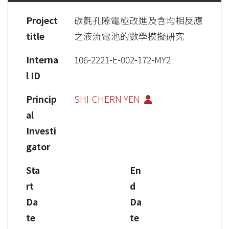
Project
碳氈孔隙電極改進及含均相反應
title
之液流電池的數學模擬研究
Interna
106-2221-E-002-172-MY2
l ID
Princip
SHI-CHERN YEN
al
Investi
gator
Sta
En
rt
d
Da
Da
te
te