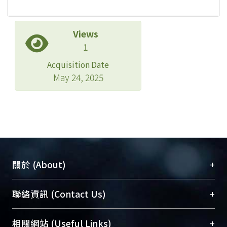
Views
1
Acquisition Date
May 24, 2025
+
關於 (About)
臺大位居世界頂尖大學之列，為永久珍藏及向國際
+
聯絡資訊 (Contact Us)
展現本校豐碩的研究成果及學術能量，圖書館整合
機構典藏（NTUR）與學術庫（AH）不同功能平
總館學科館員
(Main Library)
+
相關網站 (Useful Links)