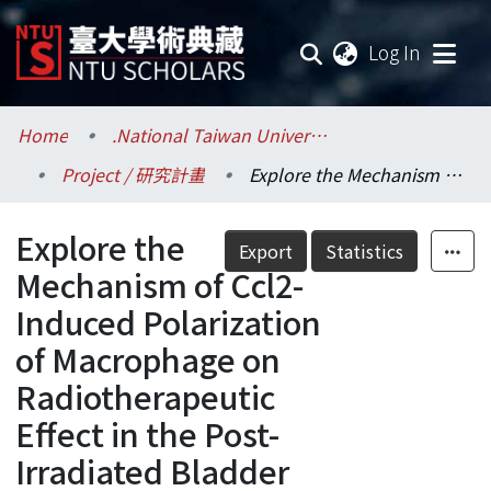
(current
Log In
Communities & Collections
Home
.National Taiwan University / 國立臺灣大學
Project / 研究計畫
Explore the Mechanism of Ccl2-Induced Polarization of Macrophage on Radiotherapeutic Effect in the Post-Irradiated Bladder Cancer Microenvironment
Research Outputs
Explore the
Fundings & Projects
Export
Statistics
Mechanism of Ccl2-
Researchers
Induced Polarization
of Macrophage on
Organizations
Radiotherapeutic
Statistics
Effect in the Post-
Irradiated Bladder