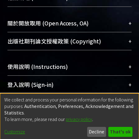
台，成為臺大學術典藏NTU scholars。期能整合研
醫學圖書館學科館員
(Medical Library)
究能量、促進交流合作、保存學術產出、推廣研究
社會科學院辜振甫紀念圖書館學科館員
(Social
成果。
Sciences Library)
+
關於開放取用 (Open Access, OA)
To permanently archive and promote researcher
profiles and scholarly works, Library integrates the
開放取用是從使用者角度提升資訊取用性的社會運
+
出版社期刊論文授權政策 (Copyright)
services of “NTU Repository” with “Academic
動，應用在學術研究上是透過將研究著作公開供使
Hub” to form NTU Scholars.
用者自由取閱，以促進學術傳播及因應期刊訂購費
請確認所上傳的全文是原創的內容，若該文件包
用逐年攀升。同時可加速研究發展、提升研究影響
+
使用說明 (Instructions)
含部分內容的版權非匯入者所有，或由第三方贊
力，NTU Scholars即為本校的開放取用典藏（OA
助與合作完成，請確認該版權所有者及第三方同
Archive）平台。
（點選深入了解OA）
意提供此授權。
網站簡介
(Quickstart Guide)
+
登入說明 (Sign-in)
Please represent that the submission is your
使用手冊
(Instruction Manual)
original work, and that you have the right to
We collect and process your personal information for the following
線上預約服務
(Booking Service)
方案一：
臺灣大學計算機中心帳號登入
+
匯入著作 (Submission)
purposes:
Authentication, Preferences, Acknowledgement and
grant the rights to upload.
(With C&INC Email Account)
Statistics
.
方案二：
ORCID帳號登入
(With ORCID)
To learn more, please read our
privacy policy
.
若欲上傳已出版的全文電子檔，可使用
Open
方案一：
定期更新ORCID者，以ID匯入
(Search
policy finder
網站查詢，以確認出版單位之版權
for identifier (ORCID))
Built with
DSpace-CRIS software
- Extension maintained and optimized
Customize
Decline
That's ok
政策。
方案二：
自行建檔
(Default mode Submission)
by