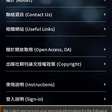
臺大位居世界頂尖大學之列，為永久珍藏及向國際
+
聯絡資訊 (Contact Us)
展現本校豐碩的研究成果及學術能量，圖書館整合
機構典藏（NTUR）與學術庫（AH）不同功能平
總館學科館員
(Main Library)
+
相關網站 (Useful Links)
台，成為臺大學術典藏NTU scholars。期能整合研
醫學圖書館學科館員
(Medical Library)
究能量、促進交流合作、保存學術產出、推廣研究
社會科學院辜振甫紀念圖書館學科館員
(Social
成果。
Sciences Library)
+
關於開放取用 (Open Access, OA)
To permanently archive and promote researcher
profiles and scholarly works, Library integrates the
開放取用是從使用者角度提升資訊取用性的社會運
+
出版社期刊論文授權政策 (Copyright)
services of “NTU Repository” with “Academic
動，應用在學術研究上是透過將研究著作公開供使
Hub” to form NTU Scholars.
用者自由取閱，以促進學術傳播及因應期刊訂購費
請確認所上傳的全文是原創的內容，若該文件包
用逐年攀升。同時可加速研究發展、提升研究影響
+
使用說明 (Instructions)
含部分內容的版權非匯入者所有，或由第三方贊
力，NTU Scholars即為本校的開放取用典藏（OA
助與合作完成，請確認該版權所有者及第三方同
Archive）平台。
（點選深入了解OA）
意提供此授權。
網站簡介
(Quickstart Guide)
+
登入說明 (Sign-in)
Please represent that the submission is your
使用手冊
(Instruction Manual)
original work, and that you have the right to
We collect and process your personal information for the following
線上預約服務
(Booking Service)