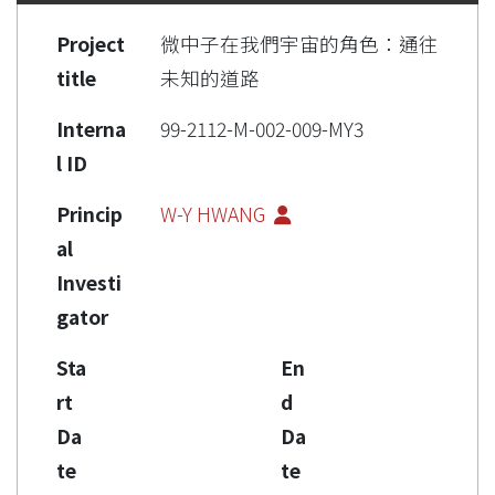
Project
微中子在我們宇宙的角色：通往
title
未知的道路
Interna
99-2112-M-002-009-MY3
l ID
Princip
W-Y HWANG
al
Investi
gator
Sta
En
rt
d
Da
Da
te
te