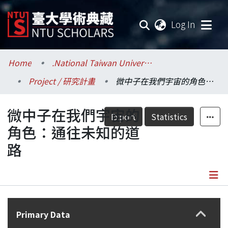
(current
Log In
Communities & Collections
Home
.National Taiwan University / 國立臺灣大學
Project / 研究計畫
微中子在我們宇宙的角色：通往未知的道路
Research Outputs
微中子在我們宇宙的
Fundings & Projects
Export
Statistics
角色：通往未知的道
Researchers
路
Organizations
Statistics
Details
Primary Data