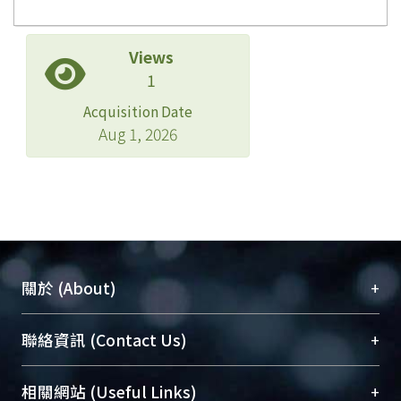
Views
1
Acquisition Date
Aug 1, 2026
+
關於 (About)
臺大位居世界頂尖大學之列，為永久珍藏及向國際
+
聯絡資訊 (Contact Us)
展現本校豐碩的研究成果及學術能量，圖書館整合
機構典藏（NTUR）與學術庫（AH）不同功能平
總館學科館員
(Main Library)
+
相關網站 (Useful Links)