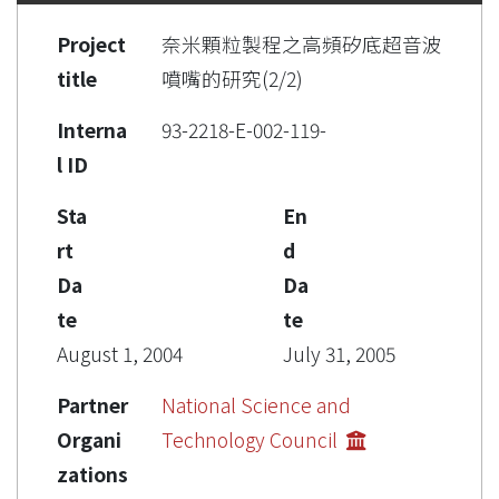
Project
奈米顆粒製程之高頻矽底超音波
title
噴嘴的研究(2/2)
Interna
93-2218-E-002-119-
l ID
Sta
En
rt
d
Da
Da
te
te
August 1, 2004
July 31, 2005
Partner
National Science and
Organi
Technology Council
zations