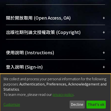
台，成為臺大學術典藏NTU scholars。期能整合研
醫學圖書館學科館員
(Medical Library)
究能量、促進交流合作、保存學術產出、推廣研究
社會科學院辜振甫紀念圖書館學科館員
(Social
成果。
Sciences Library)
+
關於開放取用 (Open Access, OA)
To permanently archive and promote researcher
profiles and scholarly works, Library integrates the
開放取用是從使用者角度提升資訊取用性的社會運
+
出版社期刊論文授權政策 (Copyright)
services of “NTU Repository” with “Academic
動，應用在學術研究上是透過將研究著作公開供使
Hub” to form NTU Scholars.
用者自由取閱，以促進學術傳播及因應期刊訂購費
請確認所上傳的全文是原創的內容，若該文件包
用逐年攀升。同時可加速研究發展、提升研究影響
+
使用說明 (Instructions)
含部分內容的版權非匯入者所有，或由第三方贊
力，NTU Scholars即為本校的開放取用典藏（OA
助與合作完成，請確認該版權所有者及第三方同
Archive）平台。
（點選深入了解OA）
意提供此授權。
網站簡介
(Quickstart Guide)
+
登入說明 (Sign-in)
Please represent that the submission is your
使用手冊
(Instruction Manual)
original work, and that you have the right to
We collect and process your personal information for the following
線上預約服務
(Booking Service)
方案一：
臺灣大學計算機中心帳號登入
+
匯入著作 (Submission)
purposes:
Authentication, Preferences, Acknowledgement and
grant the rights to upload.
(With C&INC Email Account)
Statistics
.
方案二：
ORCID帳號登入
(With ORCID)
To learn more, please read our
privacy policy
.
若欲上傳已出版的全文電子檔，可使用
Open
方案一：
定期更新ORCID者，以ID匯入
(Search
policy finder
網站查詢，以確認出版單位之版權
for identifier (ORCID))
Built with
DSpace-CRIS software
- Extension maintained and optimized
Customize
Decline
That's ok
政策。
方案二：
自行建檔
(Default mode Submission)
by