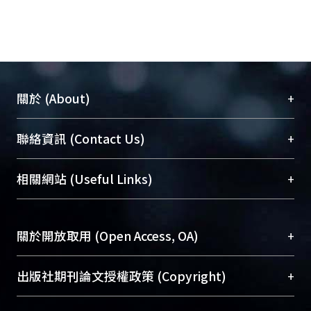
+
關於 (About)
臺大位居世界頂尖大學之列，為永久珍藏及向國際
+
聯絡資訊 (Contact Us)
展現本校豐碩的研究成果及學術能量，圖書館整合
機構典藏（NTUR）與學術庫（AH）不同功能平
總館學科館員
(Main Library)
+
相關網站 (Useful Links)
台，成為臺大學術典藏NTU scholars。期能整合研
醫學圖書館學科館員
(Medical Library)
究能量、促進交流合作、保存學術產出、推廣研究
社會科學院辜振甫紀念圖書館學科館員
(Social
成果。
Sciences Library)
+
關於開放取用 (Open Access, OA)
To permanently archive and promote researcher
profiles and scholarly works, Library integrates the
開放取用是從使用者角度提升資訊取用性的社會運
+
出版社期刊論文授權政策 (Copyright)
services of “NTU Repository” with “Academic
動，應用在學術研究上是透過將研究著作公開供使
Hub” to form NTU Scholars.