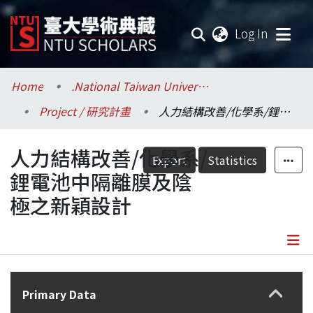
(current
Log In
Communities & Collections
Home
.National Taiwan University / 國立臺灣大學
Project / 研究計畫
人力結構改善/化學系/鋰電池中隔離膜及陰極之新穎設計
Research Outputs
人力結構改善/化學系/
Fundings & Projects
Export
Statistics
鋰電池中隔離膜及陰
Researchers
極之新穎設計
Organizations
Statistics
Details
Primary Data