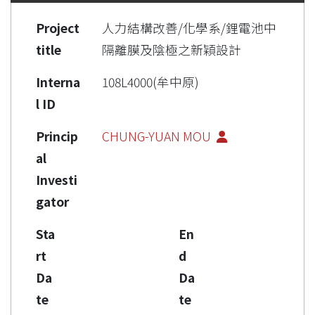
Project
人力結構改善/化學系/鋰電池中
title
隔離膜及陰極之新穎設計
Interna
108L4000(牟中原)
l ID
Princip
CHUNG-YUAN MOU
al
Investi
gator
Sta
En
rt
d
Da
Da
te
te