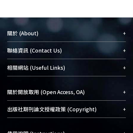
+
關於 (About)
臺大位居世界頂尖大學之列，為永久珍藏及向國際
+
聯絡資訊 (Contact Us)
展現本校豐碩的研究成果及學術能量，圖書館整合
機構典藏（NTUR）與學術庫（AH）不同功能平
總館學科館員
(Main Library)
+
相關網站 (Useful Links)
台，成為臺大學術典藏NTU scholars。期能整合研
醫學圖書館學科館員
(Medical Library)
究能量、促進交流合作、保存學術產出、推廣研究
社會科學院辜振甫紀念圖書館學科館員
(Social
成果。
Sciences Library)
+
關於開放取用 (Open Access, OA)
To permanently archive and promote researcher
profiles and scholarly works, Library integrates the
開放取用是從使用者角度提升資訊取用性的社會運
+
出版社期刊論文授權政策 (Copyright)
services of “NTU Repository” with “Academic
動，應用在學術研究上是透過將研究著作公開供使
Hub” to form NTU Scholars.
用者自由取閱，以促進學術傳播及因應期刊訂購費
請確認所上傳的全文是原創的內容，若該文件包
用逐年攀升。同時可加速研究發展、提升研究影響