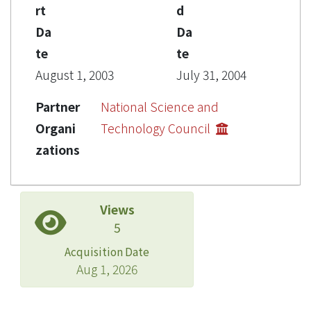
rt
d
Da
Da
te
te
August 1, 2003
July 31, 2004
Partner
National Science and
Organi
Technology Council
zations
Views
5
Acquisition Date
Aug 1, 2026