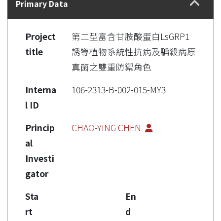
Primary Data
Project
第二型富含甘胺酸蛋白LsGRP1
title
誘導植物系統性抗病及騙殺病原
真菌之雙重防禦角色
Interna
106-2313-B-002-015-MY3
l ID
Princip
CHAO-YING CHEN
al
Investi
gator
Sta
En
rt
d