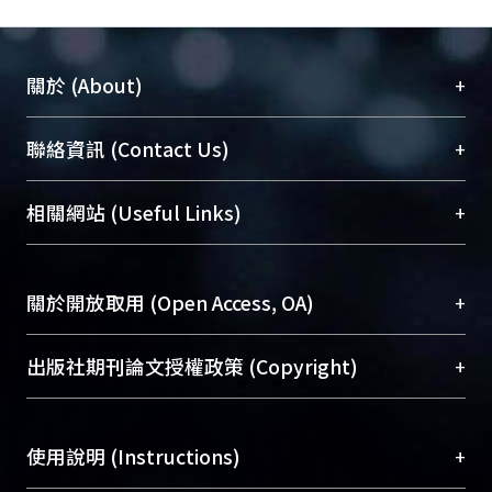
+
關於 (About)
臺大位居世界頂尖大學之列，為永久珍藏及向國際
+
聯絡資訊 (Contact Us)
展現本校豐碩的研究成果及學術能量，圖書館整合
機構典藏（NTUR）與學術庫（AH）不同功能平
總館學科館員
(Main Library)
+
相關網站 (Useful Links)
台，成為臺大學術典藏NTU scholars。期能整合研
醫學圖書館學科館員
(Medical Library)
究能量、促進交流合作、保存學術產出、推廣研究
社會科學院辜振甫紀念圖書館學科館員
(Social
成果。
Sciences Library)
+
關於開放取用 (Open Access, OA)
To permanently archive and promote researcher
profiles and scholarly works, Library integrates the
開放取用是從使用者角度提升資訊取用性的社會運
+
出版社期刊論文授權政策 (Copyright)
services of “NTU Repository” with “Academic
動，應用在學術研究上是透過將研究著作公開供使
Hub” to form NTU Scholars.
用者自由取閱，以促進學術傳播及因應期刊訂購費
請確認所上傳的全文是原創的內容，若該文件包
用逐年攀升。同時可加速研究發展、提升研究影響
+
使用說明 (Instructions)
含部分內容的版權非匯入者所有，或由第三方贊
力，NTU Scholars即為本校的開放取用典藏（OA
助與合作完成，請確認該版權所有者及第三方同