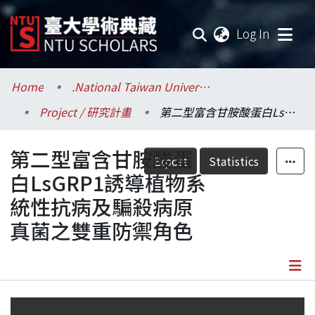
(current
Log In
Communities & Collections
Home
.National Taiwan University / 國立臺灣大學
Project / 研究計畫
第二型富含甘胺酸蛋白LsGRP1誘導植物系統性抗病及騙殺病原真菌之雙重防禦角色
Research Outputs
第二型富含甘胺酸蛋
Fundings & Projects
Export
Statistics
白LsGRP1誘導植物系
Researchers
統性抗病及騙殺病原
真菌之雙重防禦角色
Organizations
Statistics
Details