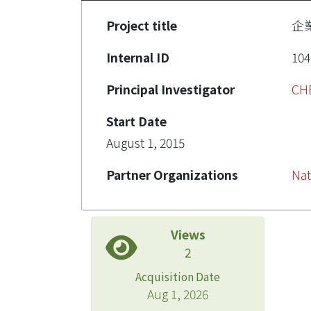
Project title
企
Internal ID
104
Principal Investigator
CH
Start Date
August 1, 2015
Partner Organizations
Nat
Views
2
Acquisition Date
Aug 1, 2026