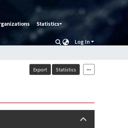
rganizations
Statistics
Log In
Export
Statistics