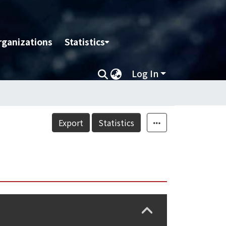
rganizations
Statistics
Log In
Export
Statistics