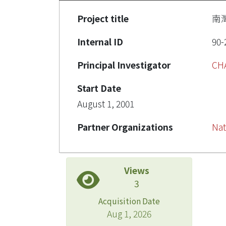
Project title
南
Internal ID
90-
Principal Investigator
CH
Start Date
August 1, 2001
Partner Organizations
Nat
Views
3
Acquisition Date
Aug 1, 2026