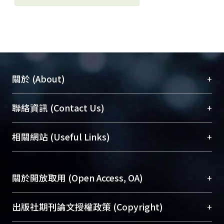
+
關於 (About)
臺大位居世界頂尖大學之列，為永久珍藏及向國際
+
聯絡資訊 (Contact Us)
展現本校豐碩的研究成果及學術能量，圖書館整合
機構典藏（NTUR）與學術庫（AH）不同功能平
總館學科館員
(Main Library)
+
相關網站 (Useful Links)
台，成為臺大學術典藏NTU scholars。期能整合研
醫學圖書館學科館員
(Medical Library)
究能量、促進交流合作、保存學術產出、推廣研究
社會科學院辜振甫紀念圖書館學科館員
(Social
成果。
Sciences Library)
+
關於開放取用 (Open Access, OA)
To permanently archive and promote researcher
profiles and scholarly works, Library integrates the
開放取用是從使用者角度提升資訊取用性的社會運
+
出版社期刊論文授權政策 (Copyright)
services of “NTU Repository” with “Academic
動，應用在學術研究上是透過將研究著作公開供使