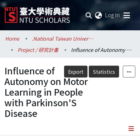
(current
Log In
Communities & Collections
Home
.National Taiwan University / 國立臺灣大學
Project / 研究計畫
Influence of Autonomy on Motor Learning in People with Parkinson'S Disease
Research Outputs
Influence of
Fundings & Projects
Export
Statistics
Autonomy on Motor
Researchers
Learning in People
with Parkinson'S
Organizations
Disease
Statistics