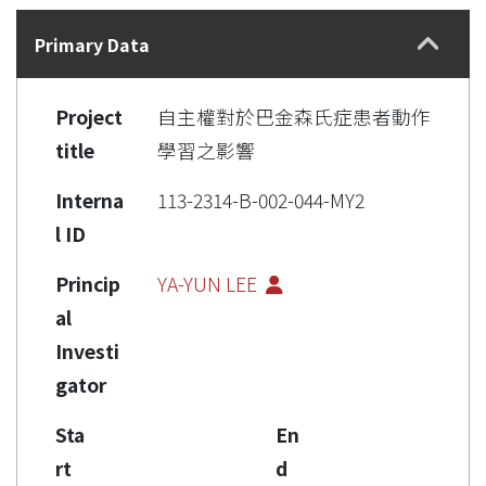
Details
Primary Data
Project
自主權對於巴金森氏症患者動作
title
學習之影響
Interna
113-2314-B-002-044-MY2
l ID
Princip
YA-YUN LEE
al
Investi
gator
Sta
En
rt
d