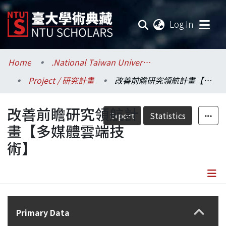
(current
Log In
Communities & Collections
Home
.National Taiwan University / 國立臺灣大學
Project / 研究計畫
改善前瞻研究領航計畫【多媒體雲端技術】
Research Outputs
改善前瞻研究領航計
Fundings & Projects
Export
Statistics
畫【多媒體雲端技
Researchers
術】
Organizations
Statistics
Details
Primary Data