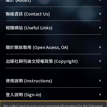
臺大位居世界頂尖大學之列，為永久珍藏及向國際
+
聯絡資訊 (Contact Us)
展現本校豐碩的研究成果及學術能量，圖書館整合
機構典藏（NTUR）與學術庫（AH）不同功能平
總館學科館員
(Main Library)
+
相關網站 (Useful Links)
台，成為臺大學術典藏NTU scholars。期能整合研
醫學圖書館學科館員
(Medical Library)
究能量、促進交流合作、保存學術產出、推廣研究
社會科學院辜振甫紀念圖書館學科館員
(Social
成果。
Sciences Library)
+
關於開放取用 (Open Access, OA)
To permanently archive and promote researcher
profiles and scholarly works, Library integrates the
開放取用是從使用者角度提升資訊取用性的社會運
+
出版社期刊論文授權政策 (Copyright)
services of “NTU Repository” with “Academic
動，應用在學術研究上是透過將研究著作公開供使
Hub” to form NTU Scholars.
用者自由取閱，以促進學術傳播及因應期刊訂購費
請確認所上傳的全文是原創的內容，若該文件包
用逐年攀升。同時可加速研究發展、提升研究影響
+
使用說明 (Instructions)
含部分內容的版權非匯入者所有，或由第三方贊
力，NTU Scholars即為本校的開放取用典藏（OA
助與合作完成，請確認該版權所有者及第三方同
Archive）平台。
（點選深入了解OA）
意提供此授權。
網站簡介
(Quickstart Guide)
+
登入說明 (Sign-in)
Please represent that the submission is your
使用手冊
(Instruction Manual)
original work, and that you have the right to
We collect and process your personal information for the following
線上預約服務
(Booking Service)