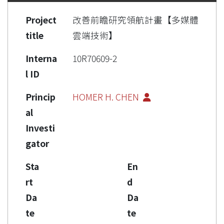
Project
改善前瞻研究領航計畫【多媒體
title
雲端技術】
Interna
10R70609-2
l ID
Princip
HOMER H. CHEN
al
Investi
gator
Sta
En
rt
d
Da
Da
te
te