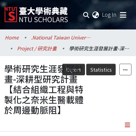
(current
Log In
Communities & Collections
Home
.National Taiwan University / 國立臺灣大學
Project / 研究計畫
學術研究生涯發展計畫-深耕型研究計畫【結合組織工程與特製化之奈米生醫載體於周邊動脈阻】
Research Outputs
學術研究生涯發展計
Fundings & Projects
Export
Statistics
畫-深耕型研究計畫
Researchers
【結合組織工程與特
製化之奈米生醫載體
Organizations
於周邊動脈阻】
Statistics