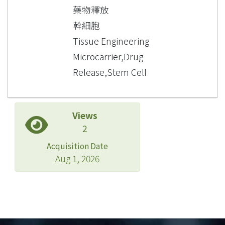
藥物釋放
幹細胞
Tissue Engineering
Microcarrier,Drug
Release,Stem Cell
Views
2
Acquisition Date
Aug 1, 2026