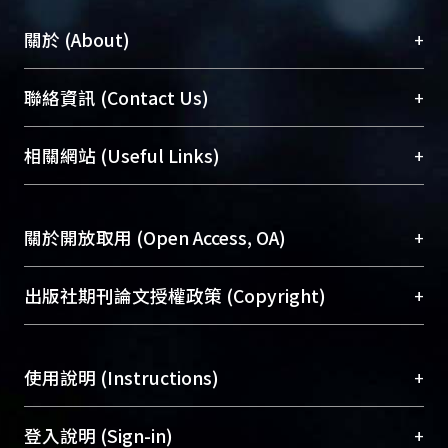
+
關於 (About)
臺大位居世界頂尖大學之列，為永久珍藏及向國際
+
聯絡資訊 (Contact Us)
展現本校豐碩的研究成果及學術能量，圖書館整合
機構典藏（NTUR）與學術庫（AH）不同功能平
總館學科館員
(Main Library)
+
相關網站 (Useful Links)
台，成為臺大學術典藏NTU scholars。期能整合研
醫學圖書館學科館員
(Medical Library)
究能量、促進交流合作、保存學術產出、推廣研究
社會科學院辜振甫紀念圖書館學科館員
(Social
成果。
Sciences Library)
+
關於開放取用 (Open Access, OA)
To permanently archive and promote researcher
profiles and scholarly works, Library integrates the
開放取用是從使用者角度提升資訊取用性的社會運
+
出版社期刊論文授權政策 (Copyright)
services of “NTU Repository” with “Academic
動，應用在學術研究上是透過將研究著作公開供使
Hub” to form NTU Scholars.
用者自由取閱，以促進學術傳播及因應期刊訂購費
請確認所上傳的全文是原創的內容，若該文件包
用逐年攀升。同時可加速研究發展、提升研究影響
+
使用說明 (Instructions)
含部分內容的版權非匯入者所有，或由第三方贊
力，NTU Scholars即為本校的開放取用典藏（OA
助與合作完成，請確認該版權所有者及第三方同
Archive）平台。
（點選深入了解OA）
意提供此授權。
網站簡介
(Quickstart Guide)
+
登入說明 (Sign-in)