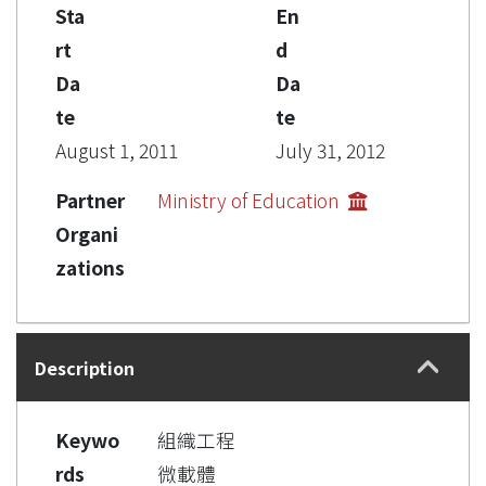
Sta
En
rt
d
Da
Da
te
te
August 1, 2011
July 31, 2012
Partner
Ministry of Education
Organi
zations
Description
Keywo
組織工程
rds
微載體