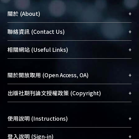
+
關於 (About)
臺大位居世界頂尖大學之列，為永久珍藏及向國際
+
聯絡資訊 (Contact Us)
展現本校豐碩的研究成果及學術能量，圖書館整合
機構典藏（NTUR）與學術庫（AH）不同功能平
總館學科館員
(Main Library)
+
相關網站 (Useful Links)
台，成為臺大學術典藏NTU scholars。期能整合研
醫學圖書館學科館員
(Medical Library)
究能量、促進交流合作、保存學術產出、推廣研究
社會科學院辜振甫紀念圖書館學科館員
(Social
成果。
Sciences Library)
+
關於開放取用 (Open Access, OA)
To permanently archive and promote researcher
profiles and scholarly works, Library integrates the
開放取用是從使用者角度提升資訊取用性的社會運
+
出版社期刊論文授權政策 (Copyright)
services of “NTU Repository” with “Academic
動，應用在學術研究上是透過將研究著作公開供使
Hub” to form NTU Scholars.
用者自由取閱，以促進學術傳播及因應期刊訂購費
請確認所上傳的全文是原創的內容，若該文件包
用逐年攀升。同時可加速研究發展、提升研究影響
+
使用說明 (Instructions)
含部分內容的版權非匯入者所有，或由第三方贊
力，NTU Scholars即為本校的開放取用典藏（OA
助與合作完成，請確認該版權所有者及第三方同
Archive）平台。
（點選深入了解OA）
意提供此授權。
網站簡介
(Quickstart Guide)
+
登入說明 (Sign-in)