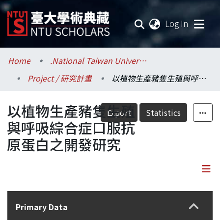
(current
Log In
Communities & Collections
Home
.National Taiwan University / 國立臺灣大學
Project / 研究計畫
以植物生產豬隻生殖與呼吸綜合症口服抗原蛋白之開發研究
Research Outputs
以植物生產豬隻生殖
Fundings & Projects
Export
Statistics
與呼吸綜合症口服抗
Researchers
原蛋白之開發研究
Organizations
Statistics
Details
Primary Data