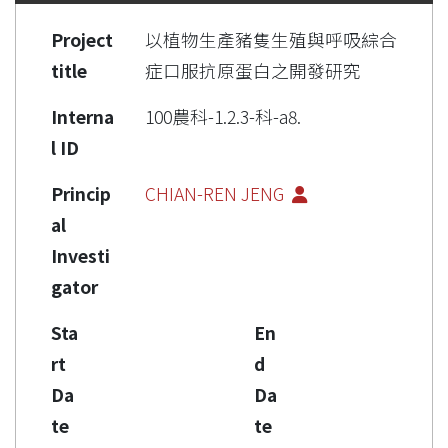
Project
以植物生產豬隻生殖與呼吸綜合
title
症口服抗原蛋白之開發研究
Interna
100農科-1.2.3-科-a8.
l ID
Princip
CHIAN-REN JENG
al
Investi
gator
Sta
En
rt
d
Da
Da
te
te