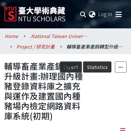
(current
Log In
Communities & Collections
Home
.National Taiwan University / 國立臺灣大學
Project / 研究計畫
輔導畜產業產銷轉型升級計畫:辦理國內種豬登錄資料庫之擴充與運作及建置國內種豬場內檢定網路資料庫系統(初期)
Research Outputs
輔導畜產業產銷轉型
Fundings & Projects
Export
Statistics
升級計畫:辦理國內種
Researchers
豬登錄資料庫之擴充
與運作及建置國內種
Organizations
豬場內檢定網路資料
Statistics
庫系統(初期)