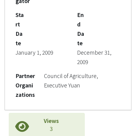
gator
Sta
En
rt
d
Da
Da
te
te
January 1, 2009
December 31,
2009
Partner
Council of Agriculture,
Organi
Executive Yuan
zations
Views
3