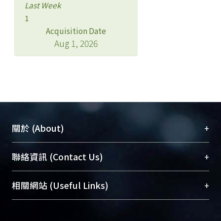
Last Week
1
Acquisition Date
Aug 1, 2026
+
關於 (About)
臺大位居世界頂尖大學之列，為永久珍藏及向國際
+
聯絡資訊 (Contact Us)
展現本校豐碩的研究成果及學術能量，圖書館整合
機構典藏（NTUR）與學術庫（AH）不同功能平
總館學科館員
(Main Library)
+
相關網站 (Useful Links)
台，成為臺大學術典藏NTU scholars。期能整合研
醫學圖書館學科館員
(Medical Library)
究能量、促進交流合作、保存學術產出、推廣研究
社會科學院辜振甫紀念圖書館學科館員
(Social
成果。