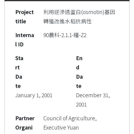
Project
利用逆滲透蛋白(osmotin)基因
title
轉殖改進水稻抗病性
Interna
90農科-2.1.1-糧-Z2
l ID
Sta
En
rt
d
Da
Da
te
te
January 1, 2001
December 31,
2001
Partner
Council of Agriculture,
Organi
Executive Yuan