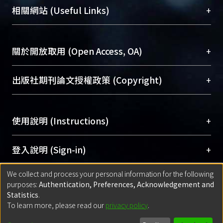
機構典藏（NTUR）與學術庫（AH）不同功能平
總館學科館員
(Main Library)
+
相關網站 (Useful Links)
台，成為臺大學術典藏NTU scholars。期能整合研
醫學圖書館學科館員
(Medical Library)
究能量、促進交流合作、保存學術產出、推廣研究
社會科學院辜振甫紀念圖書館學科館員
(Social
成果。
Sciences Library)
+
關於開放取用 (Open Access, OA)
To permanently archive and promote researcher
profiles and scholarly works, Library integrates the
開放取用是從使用者角度提升資訊取用性的社會運
+
出版社期刊論文授權政策 (Copyright)
services of “NTU Repository” with “Academic
動，應用在學術研究上是透過將研究著作公開供使
Hub” to form NTU Scholars.
用者自由取閱，以促進學術傳播及因應期刊訂購費
請確認所上傳的全文是原創的內容，若該文件包
用逐年攀升。同時可加速研究發展、提升研究影響
+
使用說明 (Instructions)
含部分內容的版權非匯入者所有，或由第三方贊
力，NTU Scholars即為本校的開放取用典藏（OA
助與合作完成，請確認該版權所有者及第三方同
Archive）平台。
（點選深入了解OA）
意提供此授權。
網站簡介
(Quickstart Guide)
+
登入說明 (Sign-in)
Please represent that the submission is your
使用手冊
(Instruction Manual)
original work, and that you have the right to
We collect and process your personal information for the following
線上預約服務
(Booking Service)
方案一：
臺灣大學計算機中心帳號登入
+
匯入著作 (Submission)
purposes:
Authentication, Preferences, Acknowledgement and
grant the rights to upload.
(With C&INC Email Account)
Statistics
.
方案二：
ORCID帳號登入
(With ORCID)
To learn more, please read our
privacy policy
.
若欲上傳已出版的全文電子檔，可使用
Open
方案一：
定期更新ORCID者，以ID匯入
(Search
policy finder
網站查詢，以確認出版單位之版權
for identifier (ORCID))