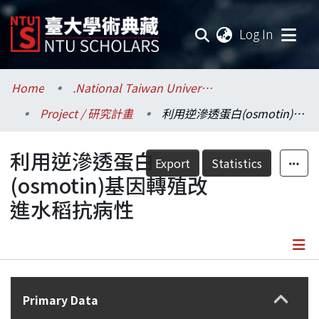
(current
Log In
Communities & Collections
Home
.National Taiwan University / 國立臺灣大學
Project / 研究計畫
利用逆滲透蛋白(osmotin)基因轉殖改進水稻抗病性
Research Outputs
利用逆滲透蛋白
Fundings & Projects
Export
Statistics
(osmotin)基因轉殖改
Researchers
進水稻抗病性
Organizations
Statistics
Details
Primary Data