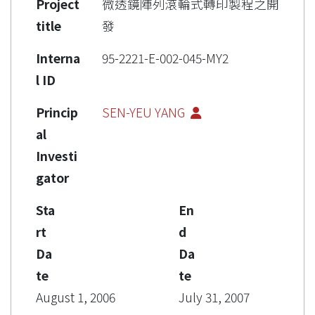
Project
微透鏡陣列滾輪式轉印製程之開
title
發
Interna
95-2221-E-002-045-MY2
l ID
Princip
SEN-YEU YANG
al
Investi
gator
Sta
En
rt
d
Da
Da
te
te
August 1, 2006
July 31, 2007