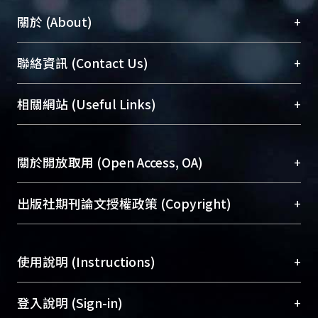
+
關於 (About)
臺大位居世界頂尖大學之列，為永久珍藏及向國際
+
聯絡資訊 (Contact Us)
展現本校豐碩的研究成果及學術能量，圖書館整合
機構典藏（NTUR）與學術庫（AH）不同功能平
總館學科館員
(Main Library)
+
相關網站 (Useful Links)
台，成為臺大學術典藏NTU scholars。期能整合研
醫學圖書館學科館員
(Medical Library)
究能量、促進交流合作、保存學術產出、推廣研究
社會科學院辜振甫紀念圖書館學科館員
(Social
成果。
Sciences Library)
+
關於開放取用 (Open Access, OA)
To permanently archive and promote researcher
profiles and scholarly works, Library integrates the
開放取用是從使用者角度提升資訊取用性的社會運
+
出版社期刊論文授權政策 (Copyright)
services of “NTU Repository” with “Academic
動，應用在學術研究上是透過將研究著作公開供使
Hub” to form NTU Scholars.
用者自由取閱，以促進學術傳播及因應期刊訂購費
請確認所上傳的全文是原創的內容，若該文件包
用逐年攀升。同時可加速研究發展、提升研究影響
+
使用說明 (Instructions)
含部分內容的版權非匯入者所有，或由第三方贊
力，NTU Scholars即為本校的開放取用典藏（OA
助與合作完成，請確認該版權所有者及第三方同
Archive）平台。
（點選深入了解OA）
意提供此授權。
網站簡介
(Quickstart Guide)
+
登入說明 (Sign-in)
Please represent that the submission is your