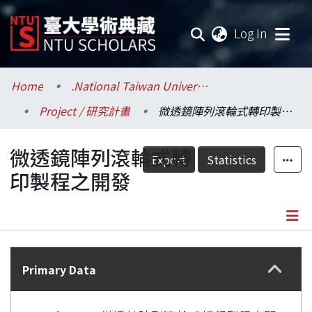
(current
Log In
Communities & Collections
Home
.National Taiwan University / 國立臺灣大學
Project / 研究計畫
微透鏡陣列滾輪式轉印製程之開發
Research Outputs
微透鏡陣列滾輪式轉
Fundings & Projects
Export
Statistics
印製程之開發
Researchers
Organizations
Details
Statistics
Primary Data