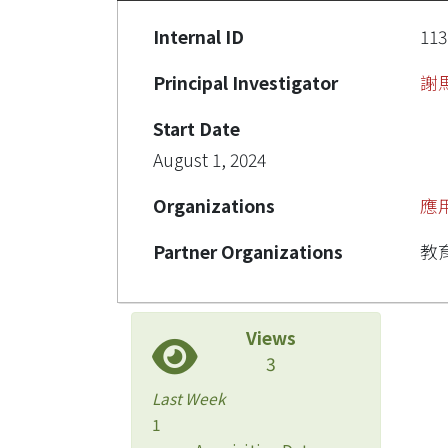
Internal ID
113
Principal Investigator
謝
Start Date
August 1, 2024
Organizations
應
Partner Organizations
教
Views
3
Last Week
1