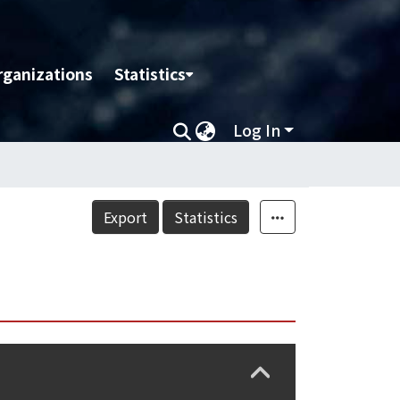
rganizations
Statistics
Log In
Export
Statistics