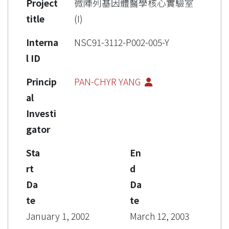
Project
微陣列基因體醫學核心實驗室
title
(I)
Interna
NSC91-3112-P002-005-Y
l ID
Princip
PAN-CHYR YANG
al
Investi
gator
Sta
En
rt
d
Da
Da
te
te
January 1, 2002
March 12, 2003