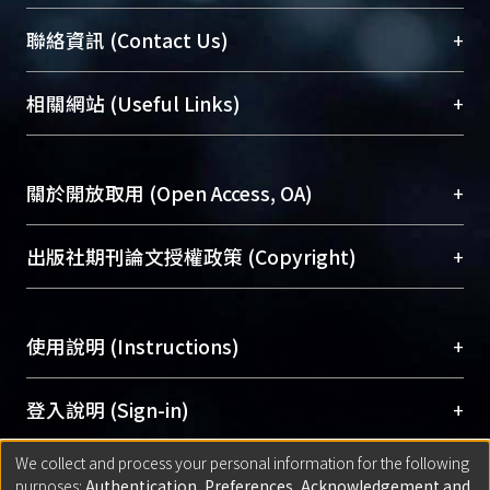
臺大位居世界頂尖大學之列，為永久珍藏及向國際
+
聯絡資訊 (Contact Us)
展現本校豐碩的研究成果及學術能量，圖書館整合
機構典藏（NTUR）與學術庫（AH）不同功能平
總館學科館員
(Main Library)
+
相關網站 (Useful Links)
台，成為臺大學術典藏NTU scholars。期能整合研
醫學圖書館學科館員
(Medical Library)
究能量、促進交流合作、保存學術產出、推廣研究
社會科學院辜振甫紀念圖書館學科館員
(Social
成果。
Sciences Library)
+
關於開放取用 (Open Access, OA)
To permanently archive and promote researcher
profiles and scholarly works, Library integrates the
開放取用是從使用者角度提升資訊取用性的社會運
+
出版社期刊論文授權政策 (Copyright)
services of “NTU Repository” with “Academic
動，應用在學術研究上是透過將研究著作公開供使
Hub” to form NTU Scholars.
用者自由取閱，以促進學術傳播及因應期刊訂購費
請確認所上傳的全文是原創的內容，若該文件包
用逐年攀升。同時可加速研究發展、提升研究影響
+
使用說明 (Instructions)
含部分內容的版權非匯入者所有，或由第三方贊
力，NTU Scholars即為本校的開放取用典藏（OA
助與合作完成，請確認該版權所有者及第三方同
Archive）平台。
（點選深入了解OA）
意提供此授權。
網站簡介
(Quickstart Guide)
+
登入說明 (Sign-in)
Please represent that the submission is your
使用手冊
(Instruction Manual)
original work, and that you have the right to
We collect and process your personal information for the following
線上預約服務
(Booking Service)
方案一：
臺灣大學計算機中心帳號登入
+
匯入著作 (Submission)
purposes:
Authentication, Preferences, Acknowledgement and
grant the rights to upload.