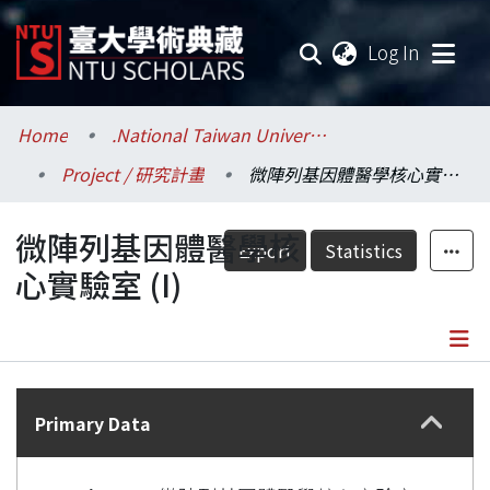
(current
Log In
Communities & Collections
Home
.National Taiwan University / 國立臺灣大學
Project / 研究計畫
微陣列基因體醫學核心實驗室 (I)
Research Outputs
微陣列基因體醫學核
Fundings & Projects
Export
Statistics
心實驗室 (I)
Researchers
Organizations
Details
Statistics
Primary Data