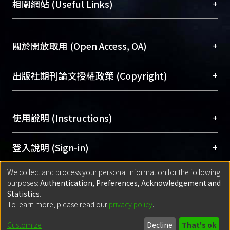
機構典藏（NTUR）與學術庫（AH）不同功能平
總館學科館員
(Main Library)
+
相關網站 (Useful Links)
台，成為臺大學術典藏NTU scholars。期能整合研
醫學圖書館學科館員
(Medical Library)
究能量、促進交流合作、保存學術產出、推廣研究
社會科學院辜振甫紀念圖書館學科館員
(Social
成果。
Sciences Library)
+
關於開放取用 (Open Access, OA)
To permanently archive and promote researcher
profiles and scholarly works, Library integrates the
開放取用是從使用者角度提升資訊取用性的社會運
+
出版社期刊論文授權政策 (Copyright)
services of “NTU Repository” with “Academic
動，應用在學術研究上是透過將研究著作公開供使
Hub” to form NTU Scholars.
用者自由取閱，以促進學術傳播及因應期刊訂購費
請確認所上傳的全文是原創的內容，若該文件包
用逐年攀升。同時可加速研究發展、提升研究影響
+
使用說明 (Instructions)
含部分內容的版權非匯入者所有，或由第三方贊
力，NTU Scholars即為本校的開放取用典藏（OA
助與合作完成，請確認該版權所有者及第三方同
Archive）平台。
（點選深入了解OA）
意提供此授權。
網站簡介
(Quickstart Guide)
+
登入說明 (Sign-in)
Please represent that the submission is your
使用手冊
(Instruction Manual)
original work, and that you have the right to
We collect and process your personal information for the following
線上預約服務
(Booking Service)
方案一：
臺灣大學計算機中心帳號登入
+
匯入著作 (Submission)
purposes:
Authentication, Preferences, Acknowledgement and
grant the rights to upload.
(With C&INC Email Account)
Statistics
.
方案二：
ORCID帳號登入
(With ORCID)
To learn more, please read our
privacy policy
.
若欲上傳已出版的全文電子檔，可使用
Open
方案一：
定期更新ORCID者，以ID匯入
(Search
policy finder
網站查詢，以確認出版單位之版權
for identifier (ORCID))
Built with
DSpace-CRIS software
- Extension maintained and optimized
Customize
Decline
That's ok