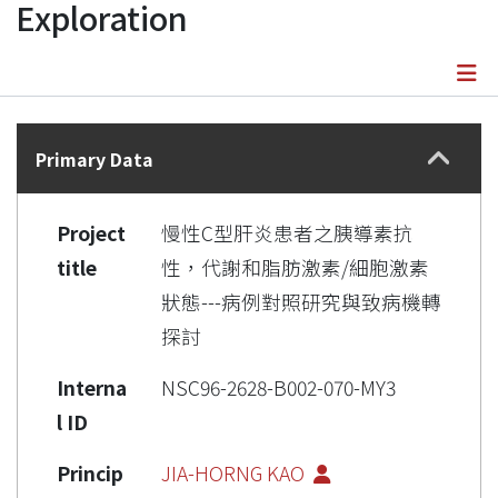
Exploration
Details
Primary Data
Project
慢性C型肝炎患者之胰導素抗
title
性，代謝和脂肪激素/細胞激素
狀態---病例對照研究與致病機轉
探討
Interna
NSC96-2628-B002-070-MY3
l ID
Princip
JIA-HORNG KAO