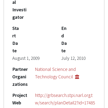
al
Investi
gator
Sta
En
rt
d
Da
Da
te
te
August 1, 2009
July 12, 2010
Partner
National Science and
Organi
Technology Council
zations
Project
http://grbsearch.stpi.narl.org.t
Web
w/search/planDetail2?id=17485