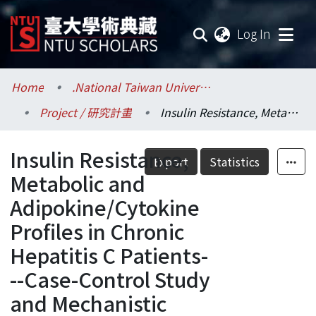
(current
Log In
Communities & Collections
Home
.National Taiwan University / 國立臺灣大學
Project / 研究計畫
Insulin Resistance, Metabolic and Adipokine/Cytokine Profiles in Chronic Hepatitis C Patients---Case-Control Study and Mechanistic Exploration
Research Outputs
Insulin Resistance,
Fundings & Projects
Export
Statistics
Metabolic and
Researchers
Adipokine/Cytokine
Profiles in Chronic
Organizations
Hepatitis C Patients-
Statistics
--Case-Control Study
and Mechanistic