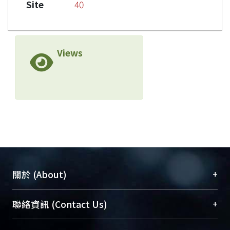
Site
40
Views
+
關於 (About)
臺大位居世界頂尖大學之列，為永久珍藏及向國際
+
聯絡資訊 (Contact Us)
展現本校豐碩的研究成果及學術能量，圖書館整合