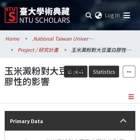
(current
Log In
Communities & Collections
Home
.National Taiwan University / 國立臺灣大學
Project / 研究計畫
玉米澱粉對大豆蛋白膠性的影響
Research Outputs
玉米澱粉對大豆蛋白
Fundings & Projects
Export
Statistics
膠性的影響
Researchers
Organizations
Details
Statistics
Primary Data