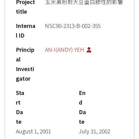
Project
玉米澱粉對大豆蛋白膠性的影響
title
Interna
NSC90-2313-B-002-355
l ID
Princip
AN-I(ANDY) YEH
al
Investi
gator
Sta
En
rt
d
Da
Da
te
te
August 1, 2001
July 31, 2002