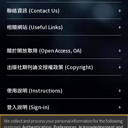
臺大位居世界頂尖大學之列，為永久珍藏及向國際
+
聯絡資訊 (Contact Us)
展現本校豐碩的研究成果及學術能量，圖書館整合
機構典藏（NTUR）與學術庫（AH）不同功能平
總館學科館員
(Main Library)
+
相關網站 (Useful Links)
台，成為臺大學術典藏NTU scholars。期能整合研
醫學圖書館學科館員
(Medical Library)
究能量、促進交流合作、保存學術產出、推廣研究
社會科學院辜振甫紀念圖書館學科館員
(Social
成果。
Sciences Library)
+
關於開放取用 (Open Access, OA)
To permanently archive and promote researcher
profiles and scholarly works, Library integrates the
開放取用是從使用者角度提升資訊取用性的社會運
+
出版社期刊論文授權政策 (Copyright)
services of “NTU Repository” with “Academic
動，應用在學術研究上是透過將研究著作公開供使
Hub” to form NTU Scholars.
用者自由取閱，以促進學術傳播及因應期刊訂購費
請確認所上傳的全文是原創的內容，若該文件包
用逐年攀升。同時可加速研究發展、提升研究影響
+
使用說明 (Instructions)
含部分內容的版權非匯入者所有，或由第三方贊
力，NTU Scholars即為本校的開放取用典藏（OA
助與合作完成，請確認該版權所有者及第三方同
Archive）平台。
（點選深入了解OA）
意提供此授權。
網站簡介
(Quickstart Guide)
+
登入說明 (Sign-in)
Please represent that the submission is your
使用手冊
(Instruction Manual)
original work, and that you have the right to
We collect and process your personal information for the following
線上預約服務
(Booking Service)
方案一：
臺灣大學計算機中心帳號登入
+
匯入著作 (Submission)
purposes:
Authentication, Preferences, Acknowledgement and
grant the rights to upload.