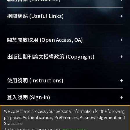
展現本校豐碩的研究成果及學術能量，圖書館整合
機構典藏（NTUR）與學術庫（AH）不同功能平
總館學科館員
(Main Library)
+
相關網站 (Useful Links)
台，成為臺大學術典藏NTU scholars。期能整合研
醫學圖書館學科館員
(Medical Library)
究能量、促進交流合作、保存學術產出、推廣研究
社會科學院辜振甫紀念圖書館學科館員
(Social
成果。
Sciences Library)
+
關於開放取用 (Open Access, OA)
To permanently archive and promote researcher
profiles and scholarly works, Library integrates the
開放取用是從使用者角度提升資訊取用性的社會運
+
出版社期刊論文授權政策 (Copyright)
services of “NTU Repository” with “Academic
動，應用在學術研究上是透過將研究著作公開供使
Hub” to form NTU Scholars.
用者自由取閱，以促進學術傳播及因應期刊訂購費
請確認所上傳的全文是原創的內容，若該文件包
用逐年攀升。同時可加速研究發展、提升研究影響
+
使用說明 (Instructions)
含部分內容的版權非匯入者所有，或由第三方贊
力，NTU Scholars即為本校的開放取用典藏（OA
助與合作完成，請確認該版權所有者及第三方同
Archive）平台。
（點選深入了解OA）
意提供此授權。
網站簡介
(Quickstart Guide)
+
登入說明 (Sign-in)
Please represent that the submission is your
使用手冊
(Instruction Manual)
original work, and that you have the right to
We collect and process your personal information for the following
線上預約服務
(Booking Service)
方案一：
臺灣大學計算機中心帳號登入
+
匯入著作 (Submission)
purposes:
Authentication, Preferences, Acknowledgement and
grant the rights to upload.
(With C&INC Email Account)
Statistics
.
方案二：
ORCID帳號登入
(With ORCID)
To learn more, please read our
privacy policy
.