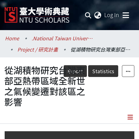
(current
Log In
Communities & Collections
Home
.National Taiwan University / 國立臺灣大學
Project / 研究計畫
從湖積物研究台灣東部亞熱帶區域全新世之氣候變遷對該區之影響
Research Outputs
從湖積物研究台灣東
Fundings & Projects
Export
Statistics
部亞熱帶區域全新世
Researchers
之氣候變遷對該區之
影響
Organizations
Statistics
Details