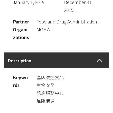
January 1, 2015
December 31,
2015
Partner
Food and Drug Administration,
Organi
MOHW
zations
Description
Keywo
基因改造食品
rds
生物安全
諮詢服務中心
風險溝通