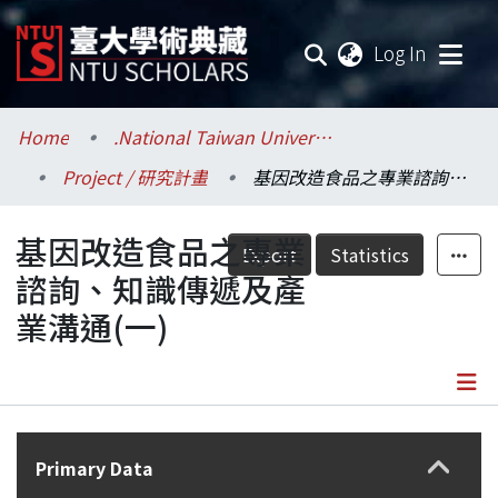
(current
Log In
Communities & Collections
Home
.National Taiwan University / 國立臺灣大學
Project / 研究計畫
基因改造食品之專業諮詢、知識傳遞及產業溝通(一)
Research Outputs
基因改造食品之專業
Fundings & Projects
Export
Statistics
諮詢、知識傳遞及產
Researchers
業溝通(一)
Organizations
Statistics
Details
Primary Data