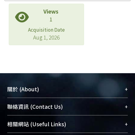
Views
1
Acquisition Date
Aug 1, 2026
+
關於 (About)
臺大位居世界頂尖大學之列，為永久珍藏及向國際
+
聯絡資訊 (Contact Us)
展現本校豐碩的研究成果及學術能量，圖書館整合
機構典藏（NTUR）與學術庫（AH）不同功能平
總館學科館員
(Main Library)
+
相關網站 (Useful Links)
台，成為臺大學術典藏NTU scholars。期能整合研
醫學圖書館學科館員
(Medical Library)