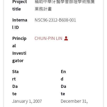
Project
補助中華牙醫學會辦理學術推廣
title
業務計畫
Interna
NSC96-2312-B608-001
l ID
Princip
CHUN-PIN LIN
al
Investi
gator
Sta
En
rt
d
Da
Da
te
te
January 1, 2007
December 31,