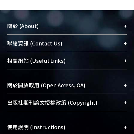
+
關於 (About)
臺大位居世界頂尖大學之列，為永久珍藏及向國際
+
聯絡資訊 (Contact Us)
展現本校豐碩的研究成果及學術能量，圖書館整合
機構典藏（NTUR）與學術庫（AH）不同功能平
總館學科館員
(Main Library)
+
相關網站 (Useful Links)
台，成為臺大學術典藏NTU scholars。期能整合研
醫學圖書館學科館員
(Medical Library)
究能量、促進交流合作、保存學術產出、推廣研究
社會科學院辜振甫紀念圖書館學科館員
(Social
成果。
Sciences Library)
+
關於開放取用 (Open Access, OA)
To permanently archive and promote researcher
profiles and scholarly works, Library integrates the
開放取用是從使用者角度提升資訊取用性的社會運
+
出版社期刊論文授權政策 (Copyright)
services of “NTU Repository” with “Academic
動，應用在學術研究上是透過將研究著作公開供使
Hub” to form NTU Scholars.
用者自由取閱，以促進學術傳播及因應期刊訂購費
請確認所上傳的全文是原創的內容，若該文件包
用逐年攀升。同時可加速研究發展、提升研究影響
+
使用說明 (Instructions)
含部分內容的版權非匯入者所有，或由第三方贊
力，NTU Scholars即為本校的開放取用典藏（OA