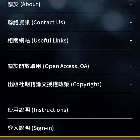
+
關於 (About)
臺大位居世界頂尖大學之列，為永久珍藏及向國際
+
聯絡資訊 (Contact Us)
展現本校豐碩的研究成果及學術能量，圖書館整合
機構典藏（NTUR）與學術庫（AH）不同功能平
總館學科館員
(Main Library)
+
相關網站 (Useful Links)
台，成為臺大學術典藏NTU scholars。期能整合研
醫學圖書館學科館員
(Medical Library)
究能量、促進交流合作、保存學術產出、推廣研究
社會科學院辜振甫紀念圖書館學科館員
(Social
成果。
Sciences Library)
+
關於開放取用 (Open Access, OA)
To permanently archive and promote researcher
profiles and scholarly works, Library integrates the
開放取用是從使用者角度提升資訊取用性的社會運
+
出版社期刊論文授權政策 (Copyright)
services of “NTU Repository” with “Academic
動，應用在學術研究上是透過將研究著作公開供使
Hub” to form NTU Scholars.
用者自由取閱，以促進學術傳播及因應期刊訂購費
請確認所上傳的全文是原創的內容，若該文件包
用逐年攀升。同時可加速研究發展、提升研究影響
+
使用說明 (Instructions)
含部分內容的版權非匯入者所有，或由第三方贊
力，NTU Scholars即為本校的開放取用典藏（OA
助與合作完成，請確認該版權所有者及第三方同
Archive）平台。
（點選深入了解OA）
意提供此授權。
網站簡介
(Quickstart Guide)
+
登入說明 (Sign-in)
Please represent that the submission is your
使用手冊
(Instruction Manual)