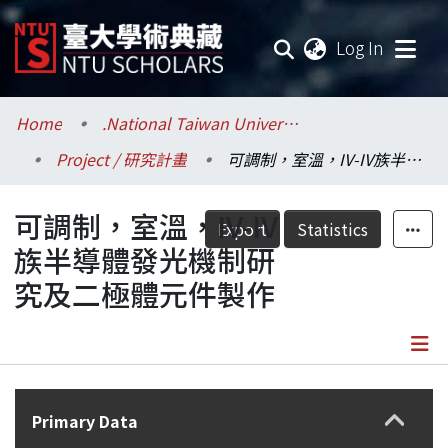
(current
Log In
Communities & Collections
Home
.National Taiwan University / 國立臺灣大學
Project / 研究計畫
可調制，室溫，IV-IV族半導體發光機制研究及二極體元件製作
Research Outputs
可調制，室溫，IV-IV
Fundings & Projects
Export
Statistics
族半導體發光機制研
Researchers
究及二極體元件製作
Organizations
Statistics
Details
Primary Data