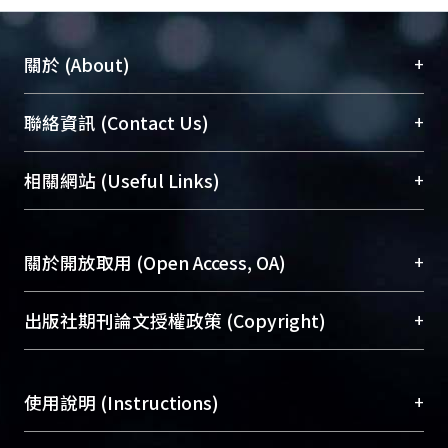
+
關於 (About)
臺大位居世界頂尖大學之列，為永久珍藏及向國際
+
聯絡資訊 (Contact Us)
展現本校豐碩的研究成果及學術能量，圖書館整合
機構典藏（NTUR）與學術庫（AH）不同功能平
總館學科館員
(Main Library)
+
相關網站 (Useful Links)
台，成為臺大學術典藏NTU scholars。期能整合研
醫學圖書館學科館員
(Medical Library)
究能量、促進交流合作、保存學術產出、推廣研究
社會科學院辜振甫紀念圖書館學科館員
(Social
成果。
Sciences Library)
+
關於開放取用 (Open Access, OA)
To permanently archive and promote researcher
profiles and scholarly works, Library integrates the
開放取用是從使用者角度提升資訊取用性的社會運
+
出版社期刊論文授權政策 (Copyright)
services of “NTU Repository” with “Academic
動，應用在學術研究上是透過將研究著作公開供使
Hub” to form NTU Scholars.
用者自由取閱，以促進學術傳播及因應期刊訂購費
請確認所上傳的全文是原創的內容，若該文件包
用逐年攀升。同時可加速研究發展、提升研究影響
+
使用說明 (Instructions)
含部分內容的版權非匯入者所有，或由第三方贊
力，NTU Scholars即為本校的開放取用典藏（OA
助與合作完成，請確認該版權所有者及第三方同