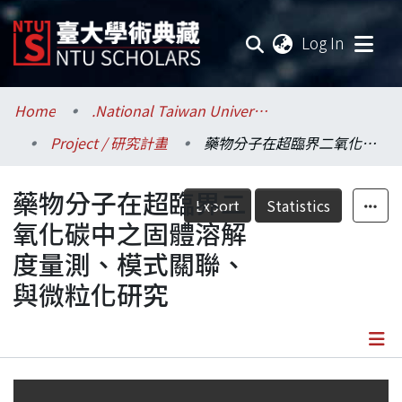
(current
Log In
Communities & Collections
Home
.National Taiwan University / 國立臺灣大學
Project / 研究計畫
藥物分子在超臨界二氧化碳中之固體溶解度量測、模式關聯、與微粒化研究
Research Outputs
藥物分子在超臨界二
Fundings & Projects
Export
Statistics
氧化碳中之固體溶解
Researchers
度量測、模式關聯、
與微粒化研究
Organizations
Statistics
Details