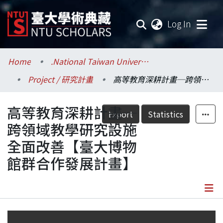
(current
Log In
Communities & Collections
Home
.National Taiwan University / 國立臺灣大學
Project / 研究計畫
高等教育深耕計畫─跨領域教學研究設施全面改善【臺大博物館群合作發展計畫】
Research Outputs
高等教育深耕計畫─
Fundings & Projects
Export
Statistics
跨領域教學研究設施
Researchers
全面改善【臺大博物
館群合作發展計畫】
Organizations
Statistics
Details