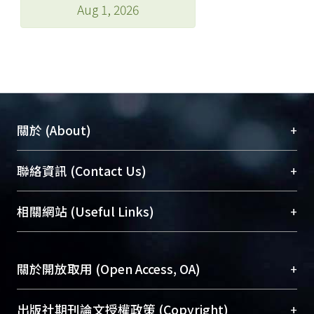
Aug 1, 2026
+
關於 (About)
臺大位居世界頂尖大學之列，為永久珍藏及向國際
+
聯絡資訊 (Contact Us)
展現本校豐碩的研究成果及學術能量，圖書館整合
機構典藏（NTUR）與學術庫（AH）不同功能平
總館學科館員
(Main Library)
+
相關網站 (Useful Links)
台，成為臺大學術典藏NTU scholars。期能整合研
醫學圖書館學科館員
(Medical Library)
究能量、促進交流合作、保存學術產出、推廣研究
社會科學院辜振甫紀念圖書館學科館員
(Social
成果。
Sciences Library)
+
關於開放取用 (Open Access, OA)
To permanently archive and promote researcher
profiles and scholarly works, Library integrates the
開放取用是從使用者角度提升資訊取用性的社會運
+
出版社期刊論文授權政策 (Copyright)