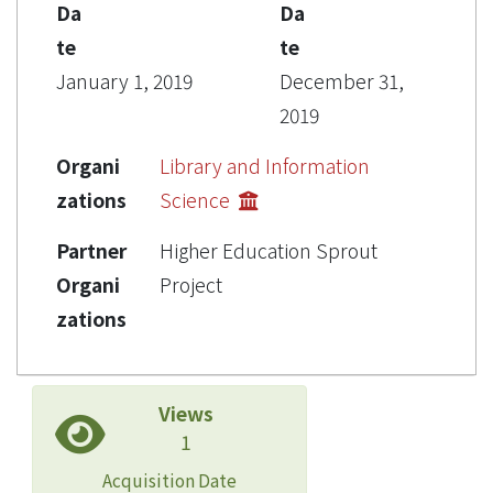
Da
Da
te
te
January 1, 2019
December 31,
2019
Organi
Library and Information
zations
Science
Partner
Higher Education Sprout
Organi
Project
zations
Views
1
Acquisition Date