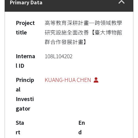
Primary Data
Project
高等教育深耕計畫─跨領域教學
title
研究設施全面改善【臺大博物館
群合作發展計畫】
Interna
108L104202
l ID
Princip
KUANG-HUA CHEN
al
Investi
gator
Sta
En
rt
d