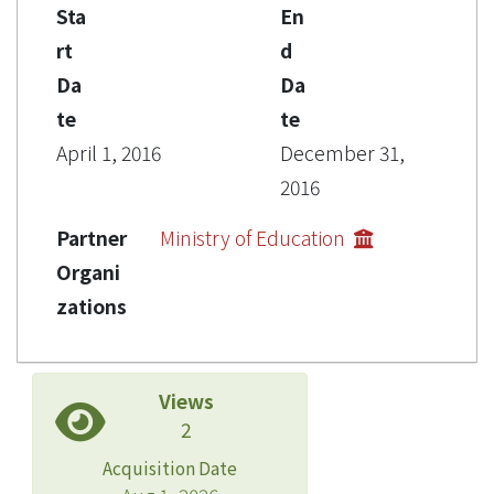
Sta
En
rt
d
Da
Da
te
te
April 1, 2016
December 31,
2016
Partner
Ministry of Education
Organi
zations
Views
2
Acquisition Date