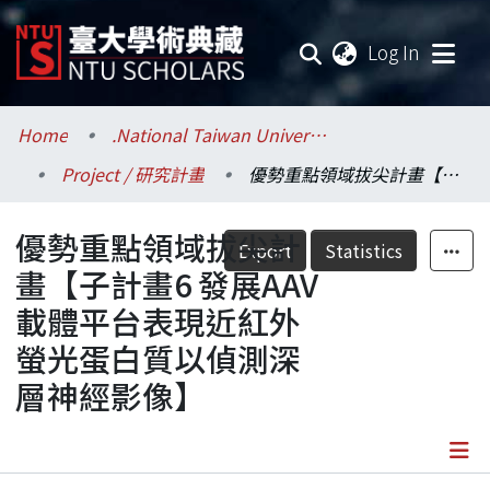
(current
Log In
Communities & Collections
Home
.National Taiwan University / 國立臺灣大學
Project / 研究計畫
優勢重點領域拔尖計畫【子計畫6 發展AAV 載體平台表現近紅外螢光蛋白質以偵測深層神經影像】
Research Outputs
優勢重點領域拔尖計
Fundings & Projects
Export
Statistics
畫【子計畫6 發展AAV
Researchers
載體平台表現近紅外
螢光蛋白質以偵測深
Organizations
層神經影像】
Statistics