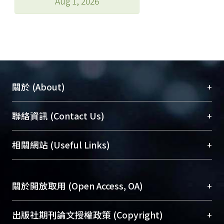
Aug 1, 2026
+
關於 (About)
臺大位居世界頂尖大學之列，為永久珍藏及向國際
+
聯絡資訊 (Contact Us)
展現本校豐碩的研究成果及學術能量，圖書館整合
機構典藏（NTUR）與學術庫（AH）不同功能平
總館學科館員
(Main Library)
+
相關網站 (Useful Links)
台，成為臺大學術典藏NTU scholars。期能整合研
醫學圖書館學科館員
(Medical Library)
究能量、促進交流合作、保存學術產出、推廣研究
社會科學院辜振甫紀念圖書館學科館員
(Social
成果。
Sciences Library)
+
關於開放取用 (Open Access, OA)
To permanently archive and promote researcher
profiles and scholarly works, Library integrates the
開放取用是從使用者角度提升資訊取用性的社會運
+
出版社期刊論文授權政策 (Copyright)