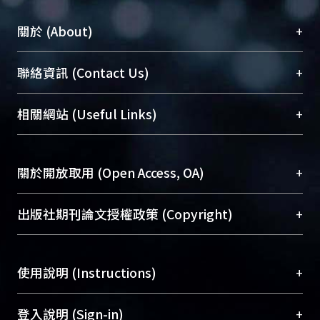
+
關於 (About)
臺大位居世界頂尖大學之列，為永久珍藏及向國際
+
聯絡資訊 (Contact Us)
展現本校豐碩的研究成果及學術能量，圖書館整合
機構典藏（NTUR）與學術庫（AH）不同功能平
總館學科館員
(Main Library)
+
相關網站 (Useful Links)
台，成為臺大學術典藏NTU scholars。期能整合研
醫學圖書館學科館員
(Medical Library)
究能量、促進交流合作、保存學術產出、推廣研究
社會科學院辜振甫紀念圖書館學科館員
(Social
成果。
Sciences Library)
+
關於開放取用 (Open Access, OA)
To permanently archive and promote researcher
profiles and scholarly works, Library integrates the
開放取用是從使用者角度提升資訊取用性的社會運
+
出版社期刊論文授權政策 (Copyright)
services of “NTU Repository” with “Academic
動，應用在學術研究上是透過將研究著作公開供使
Hub” to form NTU Scholars.
用者自由取閱，以促進學術傳播及因應期刊訂購費
請確認所上傳的全文是原創的內容，若該文件包
用逐年攀升。同時可加速研究發展、提升研究影響
+
使用說明 (Instructions)
含部分內容的版權非匯入者所有，或由第三方贊
力，NTU Scholars即為本校的開放取用典藏（OA
助與合作完成，請確認該版權所有者及第三方同
Archive）平台。
（點選深入了解OA）
意提供此授權。
網站簡介
(Quickstart Guide)
+
登入說明 (Sign-in)