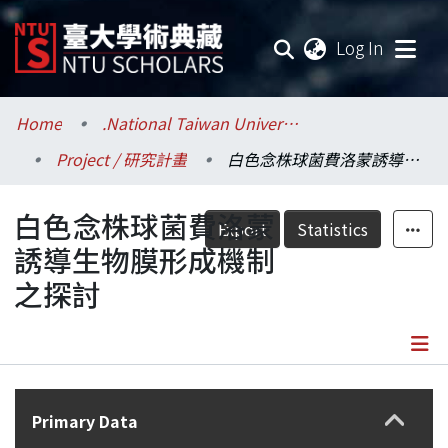
(current
Log In
Communities & Collections
Home
.National Taiwan University / 國立臺灣大學
Project / 研究計畫
白色念株球菌費洛蒙誘導生物膜形成機制之探討
Research Outputs
白色念株球菌費洛蒙
Fundings & Projects
Export
Statistics
誘導生物膜形成機制
Researchers
之探討
Organizations
Statistics
Details
Primary Data