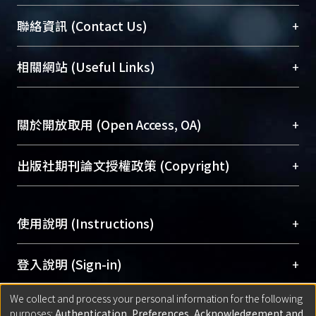
臺大位居世界頂尖大學之列，為永久珍藏及向國際
+
聯絡資訊 (Contact Us)
展現本校豐碩的研究成果及學術能量，圖書館整合
機構典藏（NTUR）與學術庫（AH）不同功能平
總館學科館員
(Main Library)
+
相關網站 (Useful Links)
台，成為臺大學術典藏NTU scholars。期能整合研
醫學圖書館學科館員
(Medical Library)
究能量、促進交流合作、保存學術產出、推廣研究
社會科學院辜振甫紀念圖書館學科館員
(Social
成果。
Sciences Library)
+
關於開放取用 (Open Access, OA)
To permanently archive and promote researcher
profiles and scholarly works, Library integrates the
開放取用是從使用者角度提升資訊取用性的社會運
+
出版社期刊論文授權政策 (Copyright)
services of “NTU Repository” with “Academic
動，應用在學術研究上是透過將研究著作公開供使
Hub” to form NTU Scholars.
用者自由取閱，以促進學術傳播及因應期刊訂購費
請確認所上傳的全文是原創的內容，若該文件包
用逐年攀升。同時可加速研究發展、提升研究影響
+
使用說明 (Instructions)
含部分內容的版權非匯入者所有，或由第三方贊
力，NTU Scholars即為本校的開放取用典藏（OA
助與合作完成，請確認該版權所有者及第三方同
Archive）平台。
（點選深入了解OA）
意提供此授權。
網站簡介
(Quickstart Guide)
+
登入說明 (Sign-in)
Please represent that the submission is your
使用手冊
(Instruction Manual)
original work, and that you have the right to
We collect and process your personal information for the following
線上預約服務
(Booking Service)
方案一：
臺灣大學計算機中心帳號登入
+
匯入著作 (Submission)
purposes:
Authentication, Preferences, Acknowledgement and
grant the rights to upload.