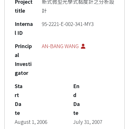
Project
新式微型光學式黏度計之分析設
title
計
Interna
95-2221-E-002-341-MY3
l ID
Princip
AN-BANG WANG
al
Investi
gator
Sta
En
rt
d
Da
Da
te
te
August 1, 2006
July 31, 2007