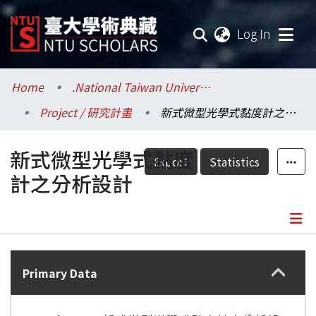
(current
Log In
Communities & Collections
Home
.National Taiwan University / 國立臺灣大學
Project / 研究計畫
新式微型光學式黏度計之分析設計
Research Outputs
新式微型光學式黏度
Fundings & Projects
Export
Statistics
計之分析設計
Researchers
Organizations
Details
Statistics
Primary Data