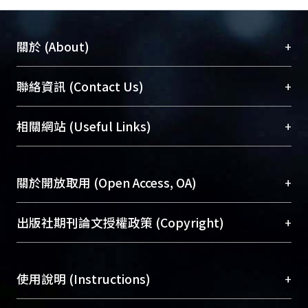
+
關於 (About)
臺大位居世界頂尖大學之列，為永久珍藏及向國際
+
聯絡資訊 (Contact Us)
展現本校豐碩的研究成果及學術能量，圖書館整合
機構典藏（NTUR）與學術庫（AH）不同功能平
總館學科館員
(Main Library)
+
相關網站 (Useful Links)
台，成為臺大學術典藏NTU scholars。期能整合研
醫學圖書館學科館員
(Medical Library)
究能量、促進交流合作、保存學術產出、推廣研究
社會科學院辜振甫紀念圖書館學科館員
(Social
成果。
Sciences Library)
+
關於開放取用 (Open Access, OA)
To permanently archive and promote researcher
profiles and scholarly works, Library integrates the
開放取用是從使用者角度提升資訊取用性的社會運
+
出版社期刊論文授權政策 (Copyright)
services of “NTU Repository” with “Academic
動，應用在學術研究上是透過將研究著作公開供使
Hub” to form NTU Scholars.
用者自由取閱，以促進學術傳播及因應期刊訂購費
請確認所上傳的全文是原創的內容，若該文件包
用逐年攀升。同時可加速研究發展、提升研究影響
+
使用說明 (Instructions)
含部分內容的版權非匯入者所有，或由第三方贊
力，NTU Scholars即為本校的開放取用典藏（OA
助與合作完成，請確認該版權所有者及第三方同