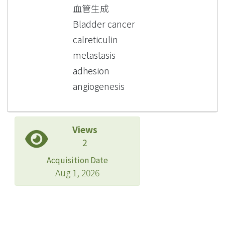
血管生成
Bladder cancer
calreticulin
metastasis
adhesion
angiogenesis
Views
2
Acquisition Date
Aug 1, 2026