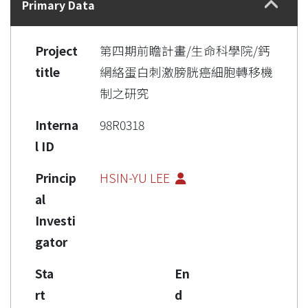
Primary Data
Project
第四期前瞻計畫/生命科學院/鈣
title
網絡蛋白刺激膀胱癌細胞轉移機
制之研究
Interna
98R0318
l ID
Princip
HSIN-YU LEE
al
Investi
gator
Sta
En
rt
d