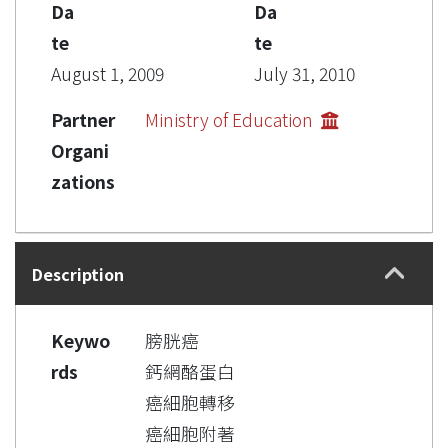
Da
Da
te
te
August 1, 2009
July 31, 2010
Partner
Ministry of Education
Organi
zations
Description
Keywo
膀胱癌
rds
鈣網酪蛋白
癌細胞轉移
癌細胞附著