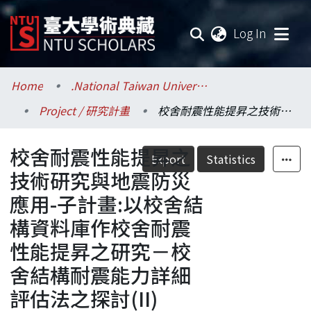
(current
Log In
Communities & Collections
Home
.National Taiwan University / 國立臺灣大學
Project / 研究計畫
校舍耐震性能提昇之技術研究與地震防災應用-子計畫:以校舍結構資料庫作校舍耐震性能提昇之研究－校舍結構耐震能力詳細評估法之探討(II)
Research Outputs
校舍耐震性能提昇之
Fundings & Projects
Export
Statistics
技術研究與地震防災
Researchers
應用-子計畫:以校舍結
構資料庫作校舍耐震
Organizations
性能提昇之研究－校
Statistics
舍結構耐震能力詳細
評估法之探討(II)