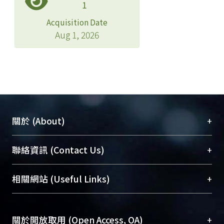
1
Acquisition Date
Aug 1, 2026
+
關於 (About)
臺大位居世界頂尖大學之列，為永久珍藏及向國際
+
聯絡資訊 (Contact Us)
展現本校豐碩的研究成果及學術能量，圖書館整合
機構典藏（NTUR）與學術庫（AH）不同功能平
總館學科館員
(Main Library)
+
相關網站 (Useful Links)
台，成為臺大學術典藏NTU scholars。期能整合研
醫學圖書館學科館員
(Medical Library)
究能量、促進交流合作、保存學術產出、推廣研究
社會科學院辜振甫紀念圖書館學科館員
(Social
成果。
Sciences Library)
+
關於開放取用 (Open Access, OA)