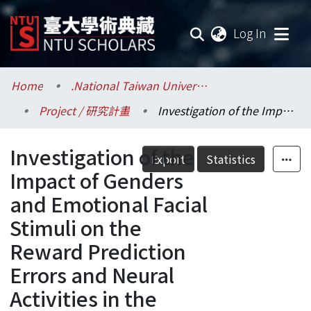
(current
Log In
Communities & Collections
Home
.National Taiwan University / 國立臺灣大學
Project / 研究計畫
Investigation of the Impact of Genders and Emotional Facial Stimuli on the Reward Prediction Errors and Neural Activities in the Brain Using Brain Imaging Techniques and Reinforcement Learning Modeling
Research Outputs
Investigation of the
Fundings & Projects
Export
Statistics
Impact of Genders
Researchers
and Emotional Facial
Stimuli on the
Organizations
Reward Prediction
Statistics
Errors and Neural
Activities in the