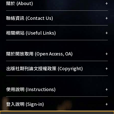
+
關於 (About)
臺大位居世界頂尖大學之列，為永久珍藏及向國際
+
聯絡資訊 (Contact Us)
展現本校豐碩的研究成果及學術能量，圖書館整合
機構典藏（NTUR）與學術庫（AH）不同功能平
總館學科館員
(Main Library)
+
相關網站 (Useful Links)
台，成為臺大學術典藏NTU scholars。期能整合研
醫學圖書館學科館員
(Medical Library)
究能量、促進交流合作、保存學術產出、推廣研究
社會科學院辜振甫紀念圖書館學科館員
(Social
成果。
Sciences Library)
+
關於開放取用 (Open Access, OA)
To permanently archive and promote researcher
profiles and scholarly works, Library integrates the
開放取用是從使用者角度提升資訊取用性的社會運
+
出版社期刊論文授權政策 (Copyright)
services of “NTU Repository” with “Academic
動，應用在學術研究上是透過將研究著作公開供使
Hub” to form NTU Scholars.
用者自由取閱，以促進學術傳播及因應期刊訂購費
請確認所上傳的全文是原創的內容，若該文件包
用逐年攀升。同時可加速研究發展、提升研究影響
+
使用說明 (Instructions)
含部分內容的版權非匯入者所有，或由第三方贊
力，NTU Scholars即為本校的開放取用典藏（OA
助與合作完成，請確認該版權所有者及第三方同
Archive）平台。
（點選深入了解OA）
意提供此授權。
網站簡介
(Quickstart Guide)
+
登入說明 (Sign-in)
Please represent that the submission is your
使用手冊
(Instruction Manual)