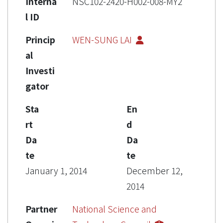
Interna
NSC102-2420-H002-008-MY2
l ID
Princip
WEN-SUNG LAI
al
Investi
gator
Sta
En
rt
d
Da
Da
te
te
January 1, 2014
December 12,
2014
Partner
National Science and