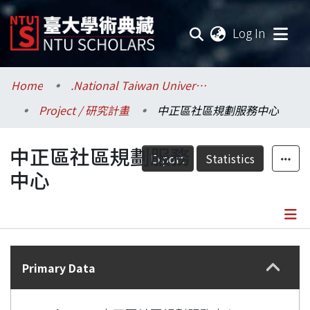
(current
Log In
Communities & Collections
Home
.National Taiwan University / 國立臺灣大學
Project / 研究計畫
中正區社區規劃服務中心
Research Outputs
中正區社區規劃服務
Fundings & Projects
Export
Statistics
中心
Researchers
Organizations
Details
Statistics
Primary Data