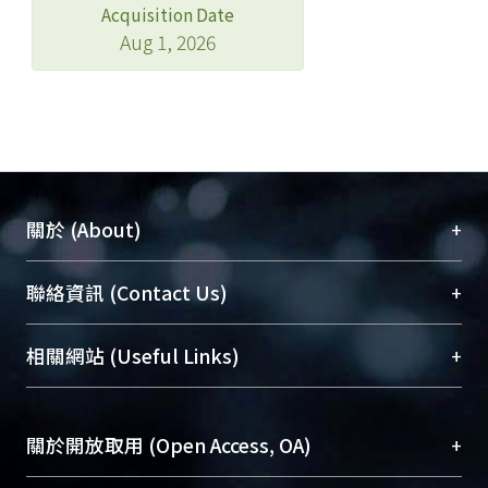
Acquisition Date
Aug 1, 2026
+
關於 (About)
臺大位居世界頂尖大學之列，為永久珍藏及向國際
+
聯絡資訊 (Contact Us)
展現本校豐碩的研究成果及學術能量，圖書館整合
機構典藏（NTUR）與學術庫（AH）不同功能平
總館學科館員
(Main Library)
+
相關網站 (Useful Links)
台，成為臺大學術典藏NTU scholars。期能整合研
醫學圖書館學科館員
(Medical Library)
究能量、促進交流合作、保存學術產出、推廣研究
社會科學院辜振甫紀念圖書館學科館員
(Social
成果。
Sciences Library)
+
關於開放取用 (Open Access, OA)
To permanently archive and promote researcher