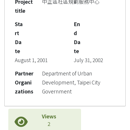
Project
中正區社區規劃服務中心
title
Sta
En
rt
d
Da
Da
te
te
August 1, 2001
July 31, 2002
Partner
Department of Urban
Organi
Development, Taipei City
zations
Government
Views
2