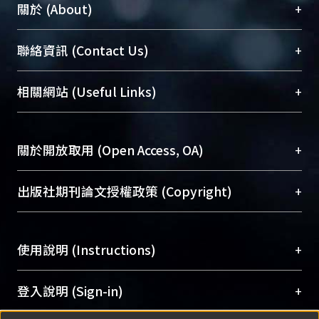
+
關於 (About)
臺大位居世界頂尖大學之列，為永久珍藏及向國際
+
聯絡資訊 (Contact Us)
展現本校豐碩的研究成果及學術能量，圖書館整合
機構典藏（NTUR）與學術庫（AH）不同功能平
總館學科館員
(Main Library)
+
相關網站 (Useful Links)
台，成為臺大學術典藏NTU scholars。期能整合研
醫學圖書館學科館員
(Medical Library)
究能量、促進交流合作、保存學術產出、推廣研究
社會科學院辜振甫紀念圖書館學科館員
(Social
成果。
Sciences Library)
+
關於開放取用 (Open Access, OA)
To permanently archive and promote researcher
profiles and scholarly works, Library integrates the
開放取用是從使用者角度提升資訊取用性的社會運
+
出版社期刊論文授權政策 (Copyright)
services of “NTU Repository” with “Academic
動，應用在學術研究上是透過將研究著作公開供使
Hub” to form NTU Scholars.
用者自由取閱，以促進學術傳播及因應期刊訂購費
請確認所上傳的全文是原創的內容，若該文件包
用逐年攀升。同時可加速研究發展、提升研究影響
+
使用說明 (Instructions)
含部分內容的版權非匯入者所有，或由第三方贊
力，NTU Scholars即為本校的開放取用典藏（OA
助與合作完成，請確認該版權所有者及第三方同
Archive）平台。
（點選深入了解OA）
意提供此授權。
網站簡介
(Quickstart Guide)
+
登入說明 (Sign-in)
Please represent that the submission is your
使用手冊
(Instruction Manual)