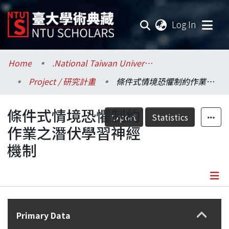
(current
Log In
Communities & Collections
Home
.National Taiwan University / 國立臺灣大學
Project / 研究計畫
條件式情境恐懼制約作業之潛伏學習神經機制
Research Outputs
條件式情境恐懼制約
Fundings & Projects
Export
Statistics
作業之潛伏學習神經
Researchers
機制
Organizations
Statistics
Details
Primary Data