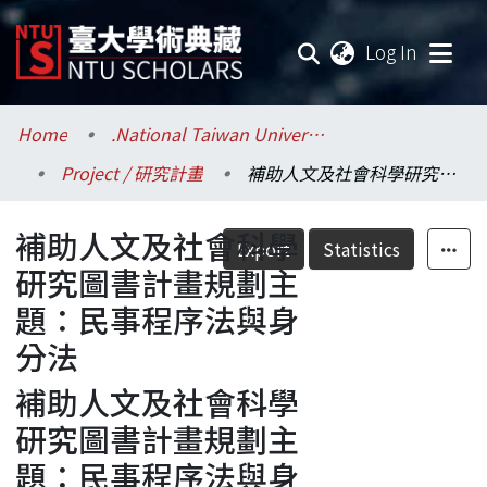
(current
Log In
Communities & Collections
Home
.National Taiwan University / 國立臺灣大學
Project / 研究計畫
補助人文及社會科學研究圖書計畫規劃主題：民事程序法與身分法
Research Outputs
補助人文及社會科學
Fundings & Projects
Export
Statistics
研究圖書計畫規劃主
Researchers
題：民事程序法與身
分法
Organizations
補助人文及社會科學
Statistics
研究圖書計畫規劃主
題：民事程序法與身