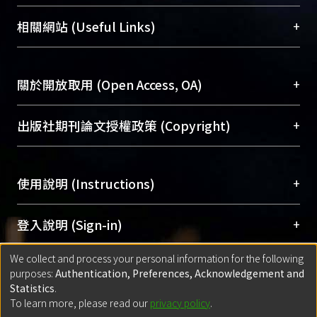
展現本校豐碩的研究成果及學術能量，圖書館整合
機構典藏（NTUR）與學術庫（AH）不同功能平
總館學科館員
(Main Library)
+
相關網站 (Useful Links)
台，成為臺大學術典藏NTU scholars。期能整合研
醫學圖書館學科館員
(Medical Library)
究能量、促進交流合作、保存學術產出、推廣研究
社會科學院辜振甫紀念圖書館學科館員
(Social
成果。
Sciences Library)
+
關於開放取用 (Open Access, OA)
To permanently archive and promote researcher
profiles and scholarly works, Library integrates the
開放取用是從使用者角度提升資訊取用性的社會運
+
出版社期刊論文授權政策 (Copyright)
services of “NTU Repository” with “Academic
動，應用在學術研究上是透過將研究著作公開供使
Hub” to form NTU Scholars.
用者自由取閱，以促進學術傳播及因應期刊訂購費
請確認所上傳的全文是原創的內容，若該文件包
用逐年攀升。同時可加速研究發展、提升研究影響
+
使用說明 (Instructions)
含部分內容的版權非匯入者所有，或由第三方贊
力，NTU Scholars即為本校的開放取用典藏（OA
助與合作完成，請確認該版權所有者及第三方同
Archive）平台。
（點選深入了解OA）
意提供此授權。
網站簡介
(Quickstart Guide)
+
登入說明 (Sign-in)
Please represent that the submission is your
使用手冊
(Instruction Manual)
original work, and that you have the right to
We collect and process your personal information for the following
線上預約服務
(Booking Service)
方案一：
臺灣大學計算機中心帳號登入
+
匯入著作 (Submission)
purposes:
Authentication, Preferences, Acknowledgement and
grant the rights to upload.
(With C&INC Email Account)
Statistics
.
方案二：
ORCID帳號登入
(With ORCID)
To learn more, please read our
privacy policy
.
若欲上傳已出版的全文電子檔，可使用
Open
方案一：
定期更新ORCID者，以ID匯入
(Search