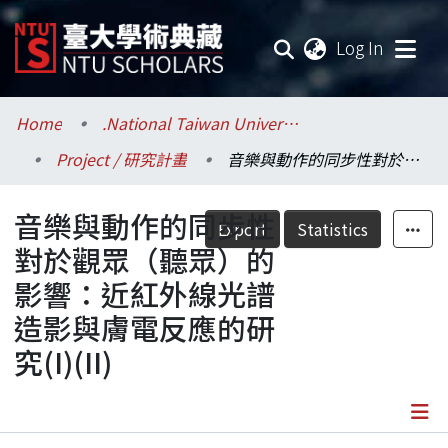
(current
Log In
Communities & Collections
Home
.National Taiwan University / 國立臺灣大學
Project / 研究計畫
音樂與動作的同步性對於觀眾（聽眾）的影響：近紅外線光譜造影與膚電反應的研究(I)(II)
Research Outputs
音樂與動作的同步性
Fundings & Projects
Export
Statistics
對於觀眾（聽眾）的
Researchers
影響：近紅外線光譜
造影與膚電反應的研
Organizations
究(I)(II)
Statistics