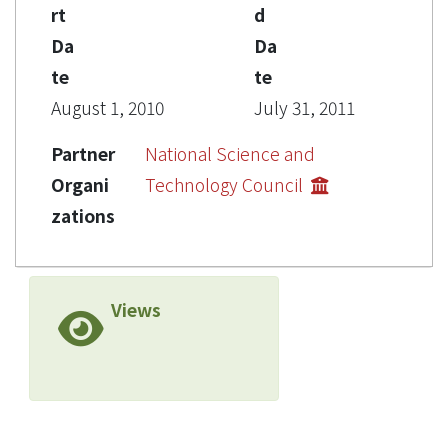
rt
d
Da
Da
te
te
August 1, 2010
July 31, 2011
Partner
National Science and
Organi
Technology Council
zations
Views