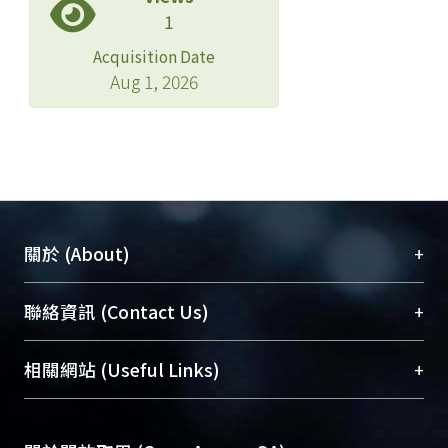
1
Acquisition Date
Aug 1, 2026
+
關於 (About)
臺大位居世界頂尖大學之列，為永久珍藏及向國際
+
聯絡資訊 (Contact Us)
展現本校豐碩的研究成果及學術能量，圖書館整合
機構典藏（NTUR）與學術庫（AH）不同功能平
總館學科館員
(Main Library)
+
相關網站 (Useful Links)
台，成為臺大學術典藏NTU scholars。期能整合研
醫學圖書館學科館員
(Medical Library)
究能量、促進交流合作、保存學術產出、推廣研究
社會科學院辜振甫紀念圖書館學科館員
(Social
成果。
Sciences Library)