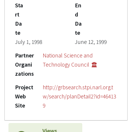
Sta
En
rt
d
Da
Da
te
te
July 1, 1998
June 12, 1999
Partner
National Science and
Organi
Technology Council
zations
Project
http://grbsearch.stpi.narl.org.t
Web
w/search/planDetail2?id=46413
Site
9
Views