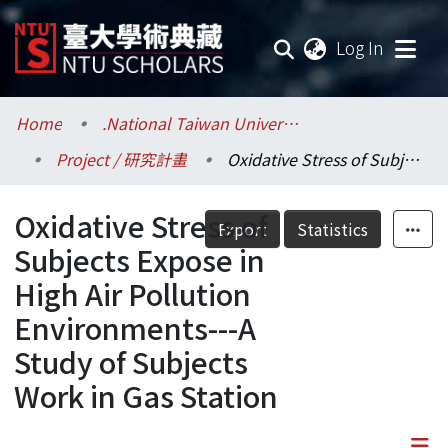
(current
Log In
Communities & Collections
Home
.National Taiwan University / 國立臺灣大學
Project / 研究計畫
Oxidative Stress of Subjects Expose in High Air Pollution Environments---A Study of Subjects Work in Gas Station
Research Outputs
Oxidative Stress of
Fundings & Projects
Export
Statistics
Subjects Expose in
Researchers
High Air Pollution
Environments---A
Organizations
Study of Subjects
Statistics
Work in Gas Station