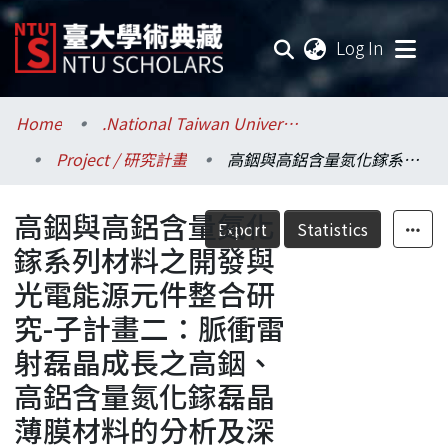
(current
Log In
Communities & Collections
Home
.National Taiwan University / 國立臺灣大學
Project / 研究計畫
高銦與高鋁含量氮化鎵系列材料之開發與光電能源元件整合研究-子計畫二：脈衝雷射磊晶成長之高銦、高鋁含量氮化鎵磊晶薄膜材料的分析及深入研究
Research Outputs
高銦與高鋁含量氮化
Fundings & Projects
Export
Statistics
鎵系列材料之開發與
Researchers
光電能源元件整合研
究-子計畫二：脈衝雷
Organizations
射磊晶成長之高銦、
Statistics
高鋁含量氮化鎵磊晶
薄膜材料的分析及深