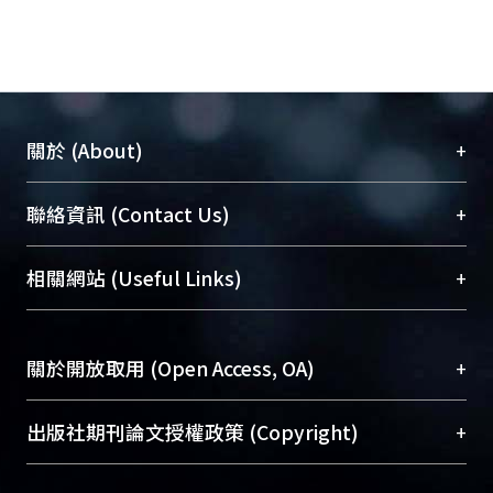
+
關於 (About)
臺大位居世界頂尖大學之列，為永久珍藏及向國際
+
聯絡資訊 (Contact Us)
展現本校豐碩的研究成果及學術能量，圖書館整合
機構典藏（NTUR）與學術庫（AH）不同功能平
總館學科館員
(Main Library)
+
相關網站 (Useful Links)
台，成為臺大學術典藏NTU scholars。期能整合研
醫學圖書館學科館員
(Medical Library)
究能量、促進交流合作、保存學術產出、推廣研究
社會科學院辜振甫紀念圖書館學科館員
(Social
成果。
Sciences Library)
+
關於開放取用 (Open Access, OA)
To permanently archive and promote researcher
profiles and scholarly works, Library integrates the
開放取用是從使用者角度提升資訊取用性的社會運
+
出版社期刊論文授權政策 (Copyright)
services of “NTU Repository” with “Academic
動，應用在學術研究上是透過將研究著作公開供使
Hub” to form NTU Scholars.
用者自由取閱，以促進學術傳播及因應期刊訂購費