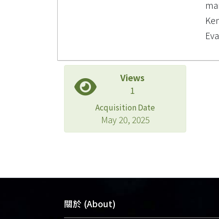
mar
Ken
Eva
Views
1
Acquisition Date
May 20, 2025
關於 (About)