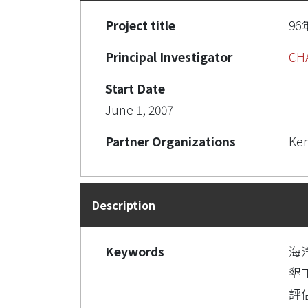
Project title
9
Principal Investigator
CH
Start Date
June 1, 2007
Partner Organizations
Ken
Description
Keywords
海
墾
評