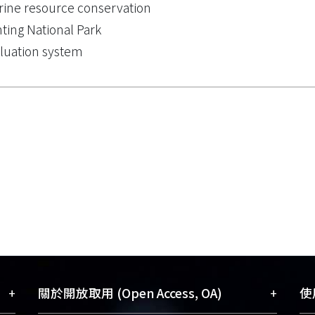
ine resource conservation
ting National Park
luation system
+
+
關於開放取用 (Open Access, OA)
使用