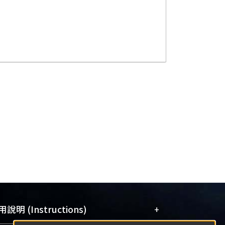
+
說明 (Instructions)