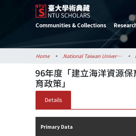
Communities & Collections
Researc
Home
.National Taiwan University / 國立臺灣大學
96年度「建立海洋資源
育政策」
Details
Primary Data