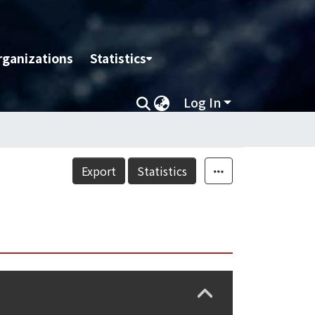
rganizations
Statistics
Log In
Export
Statistics