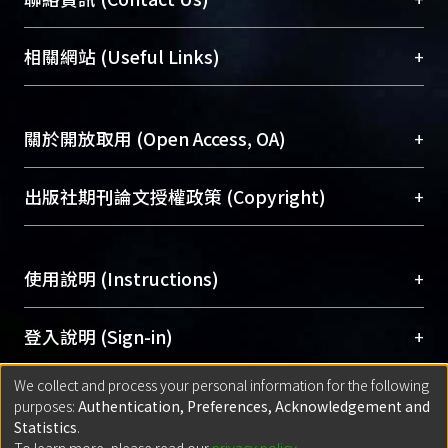
展現本校豐碩的研究成果及學術能量，圖書館整合
機構典藏（NTUR）與學術庫（AH）不同功能平
總館學科館員
(Main Library)
+
相關網站 (Useful Links)
台，成為臺大學術典藏NTU scholars。期能整合研
醫學圖書館學科館員
(Medical Library)
究能量、促進交流合作、保存學術產出、推廣研究
社會科學院辜振甫紀念圖書館學科館員
(Social
成果。
Sciences Library)
+
關於開放取用 (Open Access, OA)
To permanently archive and promote researcher
profiles and scholarly works, Library integrates the
開放取用是從使用者角度提升資訊取用性的社會運
+
出版社期刊論文授權政策 (Copyright)
services of “NTU Repository” with “Academic
動，應用在學術研究上是透過將研究著作公開供使
Hub” to form NTU Scholars.
用者自由取閱，以促進學術傳播及因應期刊訂購費
請確認所上傳的全文是原創的內容，若該文件包
用逐年攀升。同時可加速研究發展、提升研究影響
+
使用說明 (Instructions)
含部分內容的版權非匯入者所有，或由第三方贊
力，NTU Scholars即為本校的開放取用典藏（OA
助與合作完成，請確認該版權所有者及第三方同
Archive）平台。
（點選深入了解OA）
意提供此授權。
網站簡介
(Quickstart Guide)
+
登入說明 (Sign-in)
Please represent that the submission is your
使用手冊
(Instruction Manual)
original work, and that you have the right to
We collect and process your personal information for the following
線上預約服務
(Booking Service)
方案一：
臺灣大學計算機中心帳號登入
+
匯入著作 (Submission)
purposes:
Authentication, Preferences, Acknowledgement and
grant the rights to upload.
(With C&INC Email Account)
Statistics
.
方案二：
ORCID帳號登入
(With ORCID)
To learn more, please read our
privacy policy
.