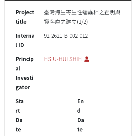
Project
臺灣海生寄生性蠕蟲相之查明與
title
資料庫之建立(1/2)
Interna
92-2621-B-002-012-
l ID
Princip
HSIU-HUI SHIH
al
Investi
gator
Sta
En
rt
d
Da
Da
te
te