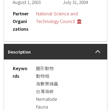
August 1, 2003
July 31, 2004
Partner
National Science and
Organi
Technology Council
zations
Description
Keywo
圓形動物
rds
動物相
海獸胃線蟲
台灣海峽
Nematode
Fauna