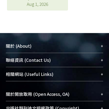
Aug 1, 2026
+
關於 (About)
臺大位居世界頂尖大學之列，為永久珍藏及向國際
+
聯絡資訊 (Contact Us)
展現本校豐碩的研究成果及學術能量，圖書館整合
機構典藏（NTUR）與學術庫（AH）不同功能平
總館學科館員
(Main Library)
+
相關網站 (Useful Links)
台，成為臺大學術典藏NTU scholars。期能整合研
醫學圖書館學科館員
(Medical Library)
究能量、促進交流合作、保存學術產出、推廣研究
社會科學院辜振甫紀念圖書館學科館員
(Social
成果。
Sciences Library)
+
關於開放取用 (Open Access, OA)
To permanently archive and promote researcher
profiles and scholarly works, Library integrates the
開放取用是從使用者角度提升資訊取用性的社會運
+
出版社期刊論文授權政策 (Copyright)