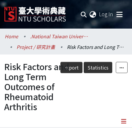
(current
Log In
Communities & Collections
Home
.National Taiwan University / 國立臺灣大學
Project / 研究計畫
Risk Factors and Long Term Outcomes of Rheumatoid Arthritis
Research Outputs
Risk Factors and
Fundings & Projects
Export
Statistics
Long Term
Researchers
Outcomes of
Rheumatoid
Organizations
Arthritis
Statistics