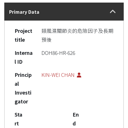
Details
Primary Data
Project
類風濕關節炎的危險因子及長期
title
預後
Interna
DOH86-HR-626
l ID
Princip
KIN-WEI CHAN
al
Investi
gator
Sta
En
rt
d