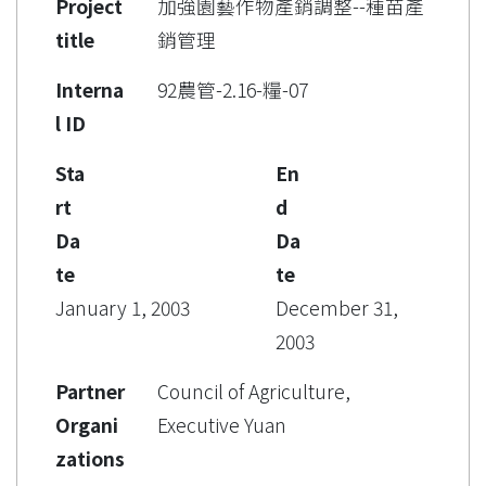
Project
加強園藝作物產銷調整--種苗產
title
銷管理
Interna
92農管-2.16-糧-07
l ID
Sta
En
rt
d
Da
Da
te
te
January 1, 2003
December 31,
2003
Partner
Council of Agriculture,
Organi
Executive Yuan
zations