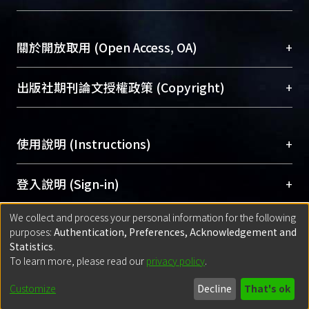
台，成為臺大學術典藏NTU scholars。期能整合研
醫學圖書館學科館員
(Medical Library)
究能量、促進交流合作、保存學術產出、推廣研究
社會科學院辜振甫紀念圖書館學科館員
(Social
成果。
Sciences Library)
+
關於開放取用 (Open Access, OA)
To permanently archive and promote researcher
profiles and scholarly works, Library integrates the
開放取用是從使用者角度提升資訊取用性的社會運
+
出版社期刊論文授權政策 (Copyright)
services of “NTU Repository” with “Academic
動，應用在學術研究上是透過將研究著作公開供使
Hub” to form NTU Scholars.
用者自由取閱，以促進學術傳播及因應期刊訂購費
請確認所上傳的全文是原創的內容，若該文件包
用逐年攀升。同時可加速研究發展、提升研究影響
+
使用說明 (Instructions)
含部分內容的版權非匯入者所有，或由第三方贊
力，NTU Scholars即為本校的開放取用典藏（OA
助與合作完成，請確認該版權所有者及第三方同
Archive）平台。
（點選深入了解OA）
意提供此授權。
網站簡介
(Quickstart Guide)
+
登入說明 (Sign-in)
Please represent that the submission is your
使用手冊
(Instruction Manual)
original work, and that you have the right to
We collect and process your personal information for the following
線上預約服務
(Booking Service)
方案一：
臺灣大學計算機中心帳號登入
+
匯入著作 (Submission)
purposes:
Authentication, Preferences, Acknowledgement and
grant the rights to upload.
(With C&INC Email Account)
Statistics
.
方案二：
ORCID帳號登入
(With ORCID)
To learn more, please read our
privacy policy
.
若欲上傳已出版的全文電子檔，可使用
Open
方案一：
定期更新ORCID者，以ID匯入
(Search
policy finder
網站查詢，以確認出版單位之版權
for identifier (ORCID))
Built with
DSpace-CRIS software
- Extension maintained and optimized
Customize
Decline
That's ok
政策。
方案二：
自行建檔
(Default mode Submission)
by