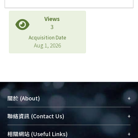
Views
3
Acquisition Date
Aug 1, 2026
+
關於 (About)
臺大位居世界頂尖大學之列，為永久珍藏及向國際
+
聯絡資訊 (Contact Us)
展現本校豐碩的研究成果及學術能量，圖書館整合
機構典藏（NTUR）與學術庫（AH）不同功能平
總館學科館員
(Main Library)
+
相關網站 (Useful Links)