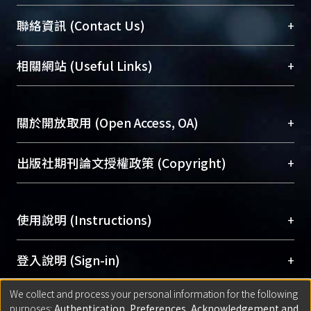
臺大位居世界頂尖大學之列，為永久珍藏及向國際
+
聯絡資訊 (Contact Us)
展現本校豐碩的研究成果及學術能量，圖書館整合
機構典藏（NTUR）與學術庫（AH）不同功能平
總館學科館員
(Main Library)
+
相關網站 (Useful Links)
台，成為臺大學術典藏NTU scholars。期能整合研
醫學圖書館學科館員
(Medical Library)
究能量、促進交流合作、保存學術產出、推廣研究
社會科學院辜振甫紀念圖書館學科館員
(Social
成果。
Sciences Library)
+
關於開放取用 (Open Access, OA)
To permanently archive and promote researcher
profiles and scholarly works, Library integrates the
開放取用是從使用者角度提升資訊取用性的社會運
+
出版社期刊論文授權政策 (Copyright)
services of “NTU Repository” with “Academic
動，應用在學術研究上是透過將研究著作公開供使
Hub” to form NTU Scholars.
用者自由取閱，以促進學術傳播及因應期刊訂購費
請確認所上傳的全文是原創的內容，若該文件包
用逐年攀升。同時可加速研究發展、提升研究影響
+
使用說明 (Instructions)
含部分內容的版權非匯入者所有，或由第三方贊
力，NTU Scholars即為本校的開放取用典藏（OA
助與合作完成，請確認該版權所有者及第三方同
Archive）平台。
（點選深入了解OA）
意提供此授權。
網站簡介
(Quickstart Guide)
+
登入說明 (Sign-in)
Please represent that the submission is your
使用手冊
(Instruction Manual)
original work, and that you have the right to
We collect and process your personal information for the following
線上預約服務
(Booking Service)
方案一：
臺灣大學計算機中心帳號登入
+
匯入著作 (Submission)
purposes:
Authentication, Preferences, Acknowledgement and
grant the rights to upload.