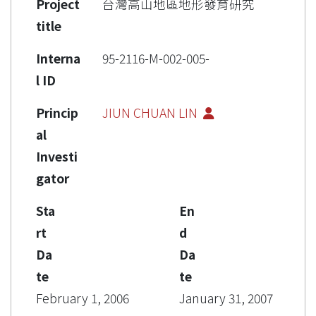
Project
台灣高山地區地形發育研究
title
Interna
95-2116-M-002-005-
l ID
Princip
JIUN CHUAN LIN
al
Investi
gator
Sta
En
rt
d
Da
Da
te
te
February 1, 2006
January 31, 2007