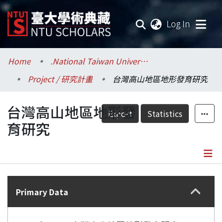
(current
Log In
Communities & Collections
Home
.National Taiwan University / 國立臺灣大學
Project / 研究計畫
台灣高山地區地形發育研究
Research Outputs
台灣高山地區地形發
Fundings & Projects
Export
Statistics
育研究
Researchers
Organizations
Details
Statistics
Primary Data