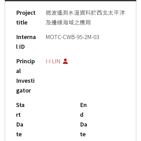
Project
微波遙測水溫資料於西北太平洋
title
及邊緣海域之應用
Interna
MOTC-CWB-95-2M-03
l ID
Princip
I-I LIN
al
Investi
gator
Sta
En
rt
d
Da
Da
te
te