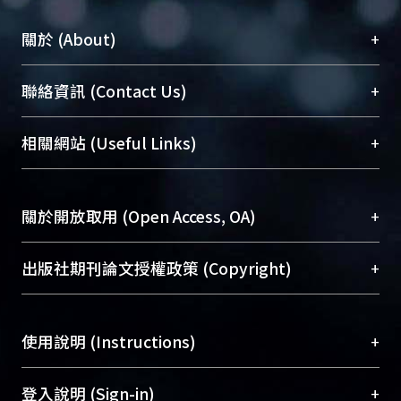
+
關於 (About)
臺大位居世界頂尖大學之列，為永久珍藏及向國際
+
聯絡資訊 (Contact Us)
展現本校豐碩的研究成果及學術能量，圖書館整合
機構典藏（NTUR）與學術庫（AH）不同功能平
總館學科館員
(Main Library)
+
相關網站 (Useful Links)
台，成為臺大學術典藏NTU scholars。期能整合研
醫學圖書館學科館員
(Medical Library)
究能量、促進交流合作、保存學術產出、推廣研究
社會科學院辜振甫紀念圖書館學科館員
(Social
成果。
Sciences Library)
+
關於開放取用 (Open Access, OA)
To permanently archive and promote researcher
profiles and scholarly works, Library integrates the
開放取用是從使用者角度提升資訊取用性的社會運
+
出版社期刊論文授權政策 (Copyright)
services of “NTU Repository” with “Academic
動，應用在學術研究上是透過將研究著作公開供使
Hub” to form NTU Scholars.
用者自由取閱，以促進學術傳播及因應期刊訂購費
請確認所上傳的全文是原創的內容，若該文件包
用逐年攀升。同時可加速研究發展、提升研究影響
+
使用說明 (Instructions)
含部分內容的版權非匯入者所有，或由第三方贊
力，NTU Scholars即為本校的開放取用典藏（OA
助與合作完成，請確認該版權所有者及第三方同
Archive）平台。
（點選深入了解OA）
意提供此授權。
網站簡介
(Quickstart Guide)
+
登入說明 (Sign-in)