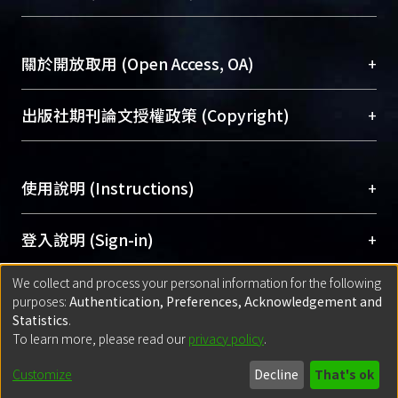
台，成為臺大學術典藏NTU scholars。期能整合研
醫學圖書館學科館員
(Medical Library)
究能量、促進交流合作、保存學術產出、推廣研究
社會科學院辜振甫紀念圖書館學科館員
(Social
成果。
Sciences Library)
+
關於開放取用 (Open Access, OA)
To permanently archive and promote researcher
profiles and scholarly works, Library integrates the
開放取用是從使用者角度提升資訊取用性的社會運
+
出版社期刊論文授權政策 (Copyright)
services of “NTU Repository” with “Academic
動，應用在學術研究上是透過將研究著作公開供使
Hub” to form NTU Scholars.
用者自由取閱，以促進學術傳播及因應期刊訂購費
請確認所上傳的全文是原創的內容，若該文件包
用逐年攀升。同時可加速研究發展、提升研究影響
+
使用說明 (Instructions)
含部分內容的版權非匯入者所有，或由第三方贊
力，NTU Scholars即為本校的開放取用典藏（OA
助與合作完成，請確認該版權所有者及第三方同
Archive）平台。
（點選深入了解OA）
意提供此授權。
網站簡介
(Quickstart Guide)
+
登入說明 (Sign-in)
Please represent that the submission is your
使用手冊
(Instruction Manual)
original work, and that you have the right to
We collect and process your personal information for the following
線上預約服務
(Booking Service)
方案一：
臺灣大學計算機中心帳號登入
+
匯入著作 (Submission)
purposes:
Authentication, Preferences, Acknowledgement and
grant the rights to upload.
(With C&INC Email Account)
Statistics
.
方案二：
ORCID帳號登入
(With ORCID)
To learn more, please read our
privacy policy
.
若欲上傳已出版的全文電子檔，可使用
Open
方案一：
定期更新ORCID者，以ID匯入
(Search
policy finder
網站查詢，以確認出版單位之版權
for identifier (ORCID))
Built with
DSpace-CRIS software
- Extension maintained and optimized
Customize
Decline
That's ok
政策。
方案二：
自行建檔
(Default mode Submission)
by