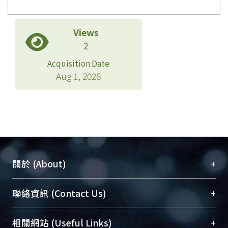
Views
2
Acquisition Date
Aug 1, 2026
+
關於 (About)
臺大位居世界頂尖大學之列，為永久珍藏及向國際
+
聯絡資訊 (Contact Us)
展現本校豐碩的研究成果及學術能量，圖書館整合
機構典藏（NTUR）與學術庫（AH）不同功能平
總館學科館員
(Main Library)
+
相關網站 (Useful Links)