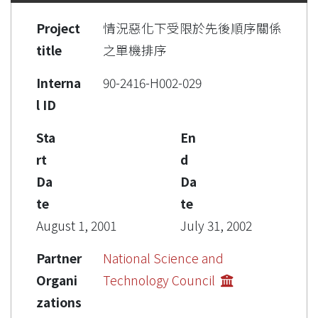
Project
情況惡化下受限於先後順序關係
title
之單機排序
Interna
90-2416-H002-029
l ID
Sta
En
rt
d
Da
Da
te
te
August 1, 2001
July 31, 2002
Partner
National Science and
Organi
Technology Council
zations