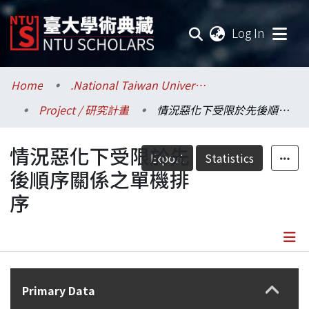
(current
Log In
Communities & Collections
Home
.National Taiwan University / 國立臺灣大學
Project / 研究計畫
情況惡化下受限於先後順序關係之單機排序
Research Outputs
情況惡化下受限於先
Fundings & Projects
Export
Statistics
後順序關係之單機排
Researchers
序
Organizations
Statistics
Details
Primary Data