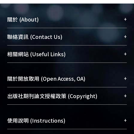
+
關於 (About)
臺大位居世界頂尖大學之列，為永久珍藏及向國際
+
聯絡資訊 (Contact Us)
展現本校豐碩的研究成果及學術能量，圖書館整合
機構典藏（NTUR）與學術庫（AH）不同功能平
總館學科館員
(Main Library)
+
相關網站 (Useful Links)
台，成為臺大學術典藏NTU scholars。期能整合研
醫學圖書館學科館員
(Medical Library)
究能量、促進交流合作、保存學術產出、推廣研究
社會科學院辜振甫紀念圖書館學科館員
(Social
成果。
Sciences Library)
+
關於開放取用 (Open Access, OA)
To permanently archive and promote researcher
profiles and scholarly works, Library integrates the
開放取用是從使用者角度提升資訊取用性的社會運
+
出版社期刊論文授權政策 (Copyright)
services of “NTU Repository” with “Academic
動，應用在學術研究上是透過將研究著作公開供使
Hub” to form NTU Scholars.
用者自由取閱，以促進學術傳播及因應期刊訂購費
請確認所上傳的全文是原創的內容，若該文件包
用逐年攀升。同時可加速研究發展、提升研究影響
+
使用說明 (Instructions)
含部分內容的版權非匯入者所有，或由第三方贊
力，NTU Scholars即為本校的開放取用典藏（OA
助與合作完成，請確認該版權所有者及第三方同