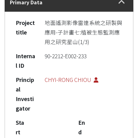
Primary Data
Project
地面遙測影像雷達系統之研製與
title
應用-子計畫七:植被生態監測應
用之研究星山(1/3)
Interna
90-2212-E002-233
l ID
Princip
CHYI-RONG CHIOU
al
Investi
gator
Sta
En
rt
d