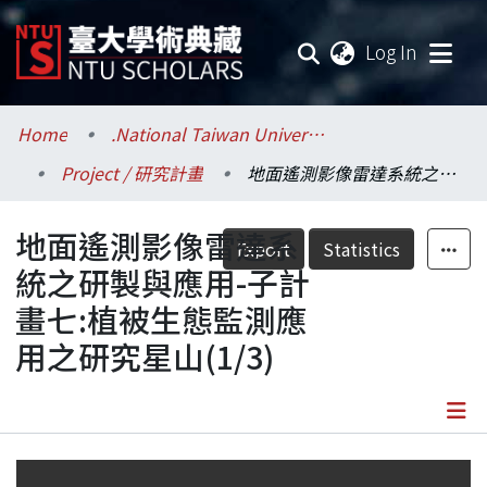
(current
Log In
Communities & Collections
Home
.National Taiwan University / 國立臺灣大學
Project / 研究計畫
地面遙測影像雷達系統之研製與應用-子計畫七:植被生態監測應用之研究星山(1/3)
Research Outputs
地面遙測影像雷達系
Fundings & Projects
Export
Statistics
統之研製與應用-子計
Researchers
畫七:植被生態監測應
用之研究星山(1/3)
Organizations
Statistics
Details