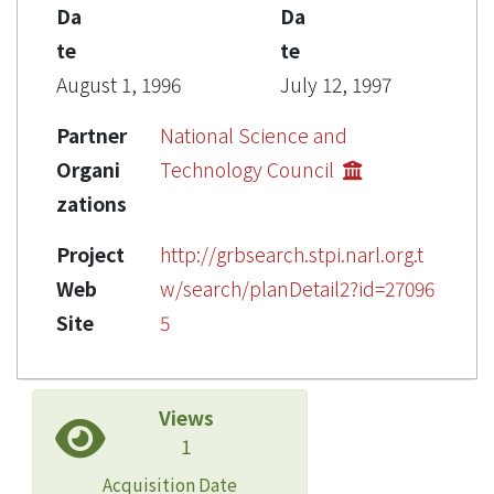
Da
Da
te
te
August 1, 1996
July 12, 1997
Partner
National Science and
Organi
Technology Council
zations
Project
http://grbsearch.stpi.narl.org.t
Web
w/search/planDetail2?id=27096
Site
5
Views
1
Acquisition Date