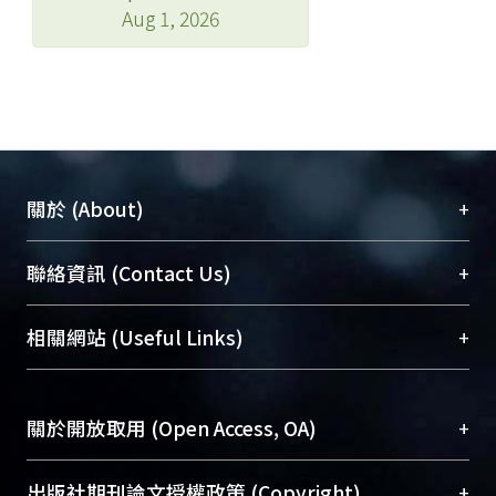
Aug 1, 2026
+
關於 (About)
臺大位居世界頂尖大學之列，為永久珍藏及向國際
+
聯絡資訊 (Contact Us)
展現本校豐碩的研究成果及學術能量，圖書館整合
機構典藏（NTUR）與學術庫（AH）不同功能平
總館學科館員
(Main Library)
+
相關網站 (Useful Links)
台，成為臺大學術典藏NTU scholars。期能整合研
醫學圖書館學科館員
(Medical Library)
究能量、促進交流合作、保存學術產出、推廣研究
社會科學院辜振甫紀念圖書館學科館員
(Social
成果。
Sciences Library)
+
關於開放取用 (Open Access, OA)
To permanently archive and promote researcher
profiles and scholarly works, Library integrates the
開放取用是從使用者角度提升資訊取用性的社會運
+
出版社期刊論文授權政策 (Copyright)