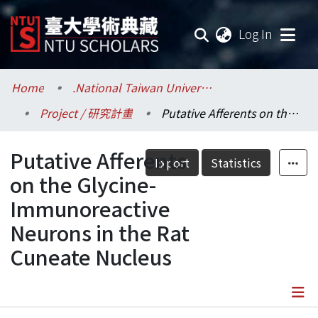
(current
Log In
Communities & Collections
Home
.National Taiwan University / 國立臺灣大學
Project / 研究計畫
Putative Afferents on the Glycine-Immunoreactive Neurons in the Rat Cuneate Nucleus
Research Outputs
Putative Afferents
Fundings & Projects
Export
Statistics
on the Glycine-
Researchers
Immunoreactive
Neurons in the Rat
Organizations
Cuneate Nucleus
Statistics