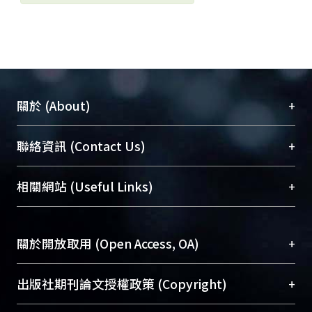
+
關於 (About)
臺大位居世界頂尖大學之列，為永久珍藏及向國際
+
聯絡資訊 (Contact Us)
展現本校豐碩的研究成果及學術能量，圖書館整合
機構典藏（NTUR）與學術庫（AH）不同功能平
總館學科館員
(Main Library)
+
相關網站 (Useful Links)
台，成為臺大學術典藏NTU scholars。期能整合研
醫學圖書館學科館員
(Medical Library)
究能量、促進交流合作、保存學術產出、推廣研究
社會科學院辜振甫紀念圖書館學科館員
(Social
成果。
Sciences Library)
+
關於開放取用 (Open Access, OA)
To permanently archive and promote researcher
profiles and scholarly works, Library integrates the
開放取用是從使用者角度提升資訊取用性的社會運
+
出版社期刊論文授權政策 (Copyright)
services of “NTU Repository” with “Academic
動，應用在學術研究上是透過將研究著作公開供使