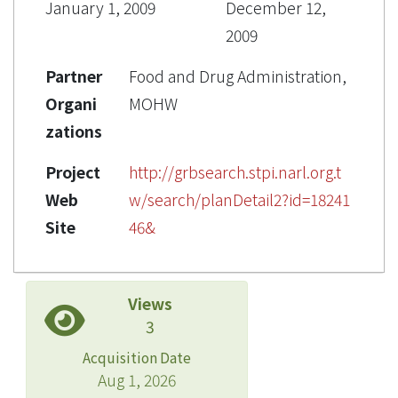
January 1, 2009
December 12,
2009
Partner
Food and Drug Administration,
Organi
MOHW
zations
Project
http://grbsearch.stpi.narl.org.t
Web
w/search/planDetail2?id=18241
Site
46&
Views
3
Acquisition Date
Aug 1, 2026