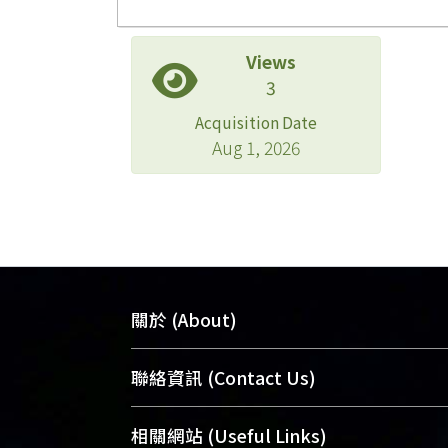
Views
3
Acquisition Date
Aug 1, 2026
關於 (About)
臺大位居世界頂尖大學之列，為永久珍
聯絡資訊 (Contact Us)
及向國際展現本校豐碩的研究成果及學
能量，圖書館整合機構典藏（NTUR）
總館學科館員
(Main Library)
相關網站 (Useful Links)