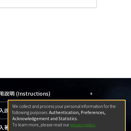
+
說明 (Instructions)
We collect and process your personal information for the
網站簡介
(Quickstart Guide)
+
說明 (Sign-in)
following purposes:
Authentication, Preferences,
使用手冊
(Instruction Manual)
Acknowledgement and Statistics
.
To learn more, please read our
privacy policy
.
線上預約服務
(Booking Service)
方案一：
臺灣大學計算機中心帳號登入
+
著作 (Submission)