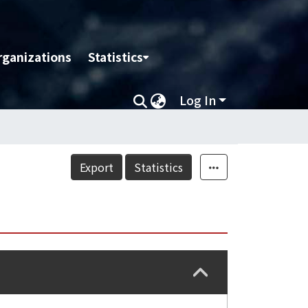
rganizations
Statistics
Log In
Export
Statistics