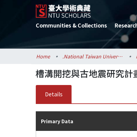
Communities & Collections
Researc
Home
.National Taiwan University / 國立臺灣大學
槽溝開挖與古地震研究計畫(
Details
Primary Data