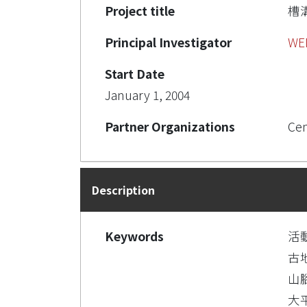
Project title
槽
Principal Investigator
WE
Start Date
January 1, 2004
Partner Organizations
Cen
Description
Keywords
活
古
山
大