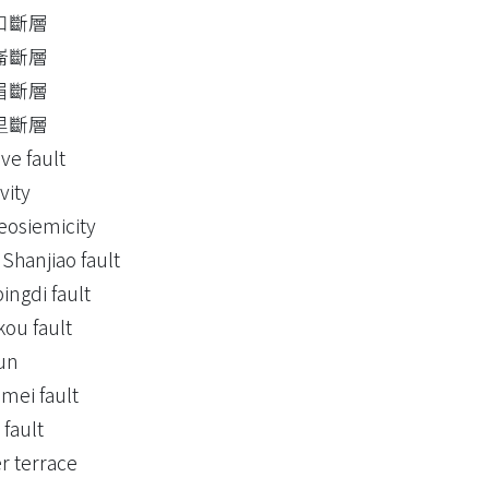
口斷層
崙斷層
眉斷層
里斷層
ive fault
vity
eosiemicity
 Shanjiao fault
ingdi fault
ou fault
un
mei fault
 fault
er terrace