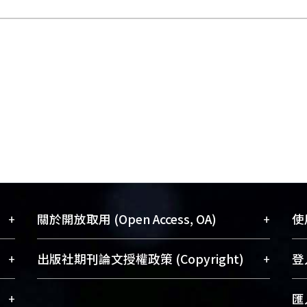
+
+
關於開放取用 (Open Access, OA)
使用
藏
開放取用是從使用者角度提升資訊取用性
+
+
出版社期刊論文授權政策 (Copyright)
登入
術
的社會運動，應用在學術研究上是透過將
與學
研究著作公開供使用者自由取閱，以促進
請確認所上傳的全文是原創的內容，若
+
匯入